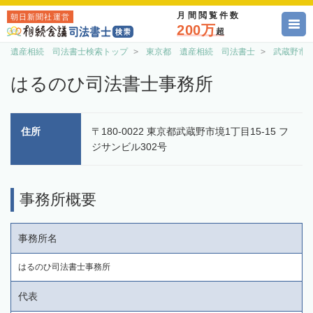
月間閲覧件数
朝日新聞社運営
200万
超
遺産相続 司法書士検索トップ
東京都 遺産相続 司法書士
武蔵野市
はるのひ司法書士事務所
住所
〒180-0022 東京都武蔵野市境1丁目15-15 フ
ジサンビル302号
事務所概要
事務所名
はるのひ司法書士事務所
代表