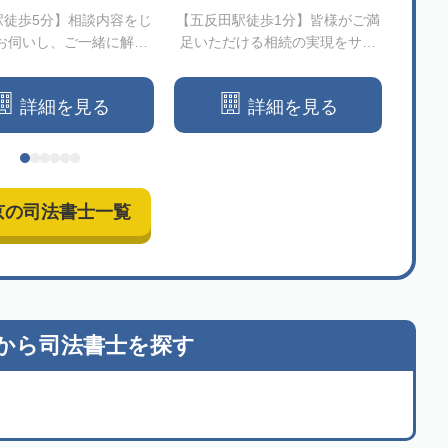
駅徒歩5分】相談内容をじ
【五反田駅徒歩1分】皆様がご満
【渋谷
お伺いし、ご一緒に解決
足いただける相続の実現をサポ
ンサ
策を模索します
ートします
のニ
詳細を見る
詳細を見る
京の司法書士一覧
から
司法書士を探す