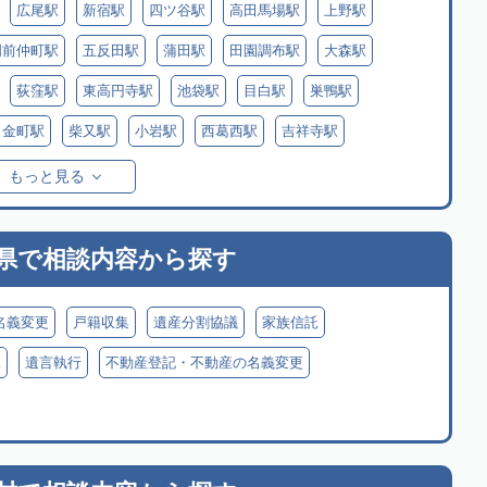
広尾駅
新宿駅
四ツ谷駅
高田馬場駅
上野駅
門前仲町駅
五反田駅
蒲田駅
田園調布駅
大森駅
荻窪駅
東高円寺駅
池袋駅
目白駅
巣鴨駅
金町駅
柴又駅
小岩駅
西葛西駅
吉祥寺駅
もっと見る
県で
相談内容から探す
名義変更
戸籍収集
遺産分割協議
家族信託
見
遺言執行
不動産登記・不動産の名義変更