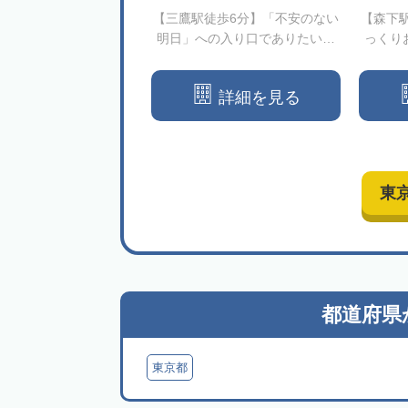
園前駅徒歩2分】相続の
【三鷹駅徒歩6分】「不安のない
【森下
心に｜依頼者様の一歩
明日」への入り口でありたい、
っくり
添う司法書士事務所
それがアストビラです
詳細を見る
詳細を見る
東
都道府県
東京都