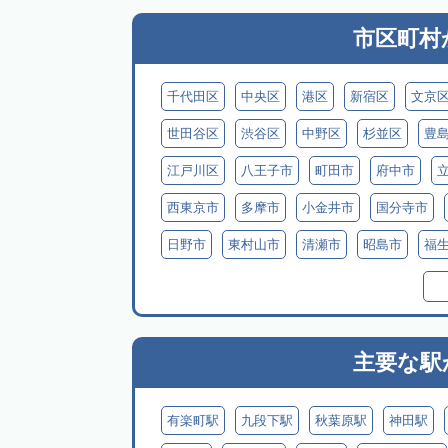
市区町村
千代田区
中央区
港区
新宿区
文京
世田谷区
渋谷区
中野区
杉並区
豊
江戸川区
八王子市
町田市
府中市
西東京市
多摩市
小金井市
国分寺市
日野市
東村山市
清瀬市
昭島市
福
西多摩郡日の出町
西多摩郡奥多摩町
西多
三宅島
御蔵島
八丈島
青ヶ島
小笠
主要な駅
有楽町駅
九段下駅
秋葉原駅
神田駅