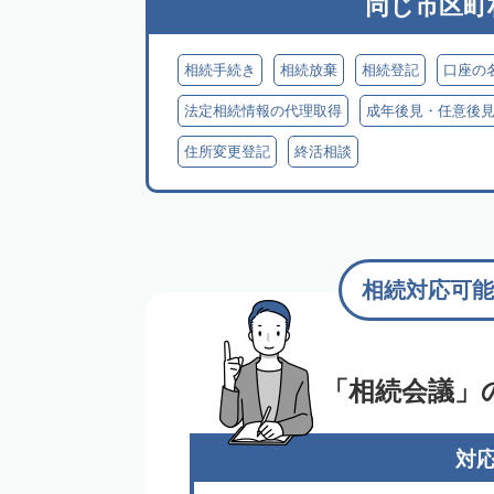
同じ市区町
相続手続き
相続放棄
相続登記
口座の
法定相続情報の代理取得
成年後見・任意後
住所変更登記
終活相談
相続対応可能
「相続会議」
対