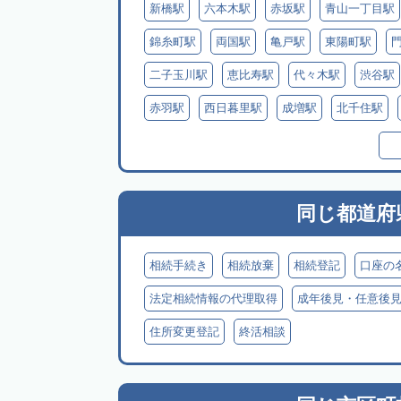
新橋駅
六本木駅
赤坂駅
青山一丁目駅
錦糸町駅
両国駅
亀戸駅
東陽町駅
二子玉川駅
恵比寿駅
代々木駅
渋谷駅
赤羽駅
西日暮里駅
成増駅
北千住駅
武蔵境駅
三鷹駅
武蔵小金井駅
同じ都道府
相続手続き
相続放棄
相続登記
口座の
法定相続情報の代理取得
成年後見・任意後
住所変更登記
終活相談