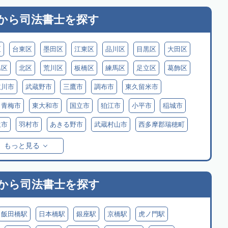
から
司法書士を探す
区
台東区
墨田区
江東区
品川区
目黒区
大田区
島区
北区
荒川区
板橋区
練馬区
足立区
葛飾区
立川市
武蔵野市
三鷹市
調布市
東久留米市
青梅市
東大和市
国立市
狛江市
小平市
稲城市
生市
羽村市
あきる野市
武蔵村山市
西多摩郡瑞穂町
摩郡檜原村
伊豆大島
利島
新島
式根島
神津島
もっと見る
原村
から
司法書士を探す
飯田橋駅
日本橋駅
銀座駅
京橋駅
虎ノ門駅