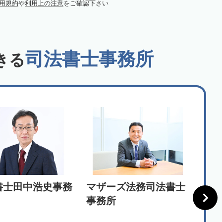
用規約
や
利用上の注意
をご確認下さい
司法書士事務所
きる
書士田中浩史事務
マザーズ法務司法書士
司法
事務所
トナ
ティ