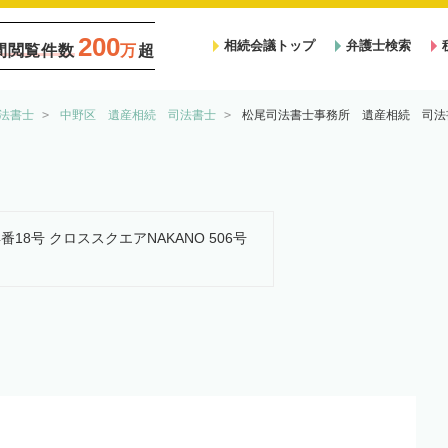
200
相続会議トップ
弁護士検索
間閲覧件数
万
超
法書士
中野区 遺産相続 司法書士
松尾司法書士事務所 遺産相続 司法
4番18号 クロススクエアNAKANO 506号