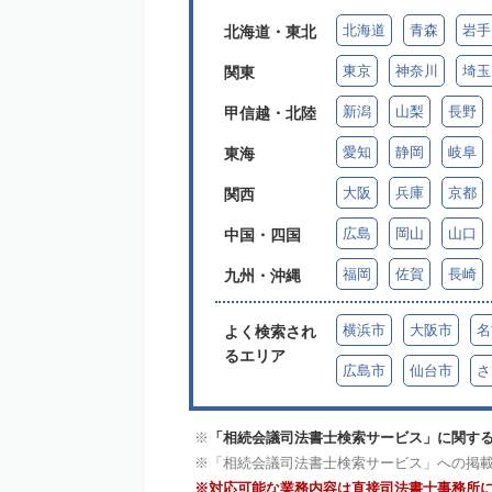
北海道
青森
岩手
北海道・東北
東京
神奈川
埼玉
関東
新潟
山梨
長野
甲信越・北陸
愛知
静岡
岐阜
東海
大阪
兵庫
京都
関西
広島
岡山
山口
中国・四国
福岡
佐賀
長崎
九州・沖縄
横浜市
大阪市
名
よく検索され
るエリア
広島市
仙台市
さ
「相続会議司法書士検索サービス」に関する
「相続会議司法書士検索サービス」への掲
対応可能な業務内容は直接司法書士事務所