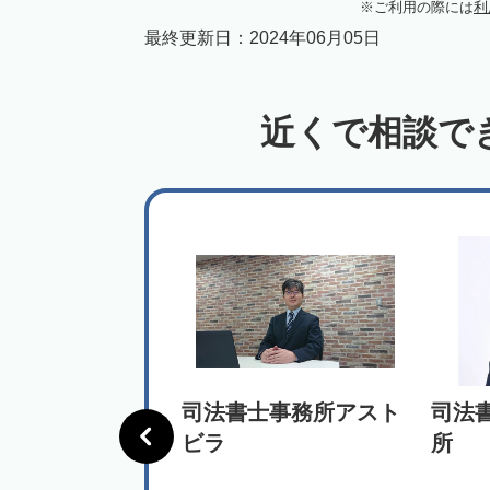
ご利用の際には
利
最終更新日：
2024年06月05日
近くで相談で
ネットワーク 成
司法書士事務所アスト
司法
前駅前事務所
ビラ
所