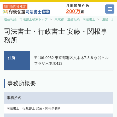
月間閲覧件数
朝日新聞社運営
200万
超
遺産相続 司法書士検索トップ
東京都 遺産相続 司法書士
港区 遺
司法書士・行政書士 安藤・関根事
務所
住所
〒106-0032 東京都港区六本木7-3-8 永谷ヒル
プラザ六本木413
事務所概要
事務所名
司法書士・行政書士 安藤・関根事務所