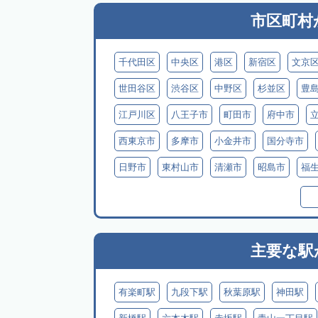
市区町村
千代田区
中央区
港区
新宿区
文京
世田谷区
渋谷区
中野区
杉並区
豊
江戸川区
八王子市
町田市
府中市
西東京市
多摩市
小金井市
国分寺市
日野市
東村山市
清瀬市
昭島市
福
西多摩郡日の出町
西多摩郡奥多摩町
西多
三宅島
御蔵島
八丈島
青ヶ島
小笠
主要な駅
有楽町駅
九段下駅
秋葉原駅
神田駅