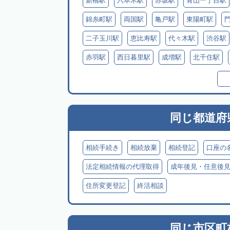
新橋駅
六本木駅
赤坂駅
青山一丁目駅
錦糸町駅
両国駅
亀戸駅
東陽町駅
二子玉川駅
恵比寿駅
代々木駅
渋谷駅
赤羽駅
西日暮里駅
成増駅
北千住駅
武蔵境駅
三鷹駅
武蔵小金井駅
同じ都道府
相続手続き
相続放棄
相続登記
口座の
法定相続情報の代理取得
成年後見・任意後
住所変更登記
終活相談
同じ市区町