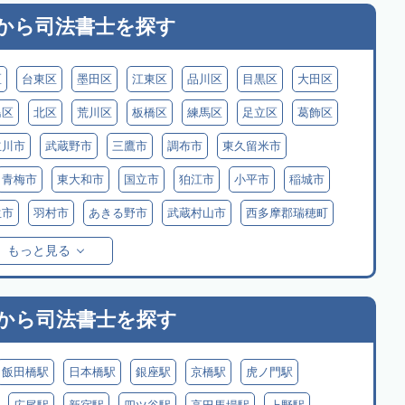
から
司法書士を探す
区
台東区
墨田区
江東区
品川区
目黒区
大田区
島区
北区
荒川区
板橋区
練馬区
足立区
葛飾区
立川市
武蔵野市
三鷹市
調布市
東久留米市
青梅市
東大和市
国立市
狛江市
小平市
稲城市
生市
羽村市
あきる野市
武蔵村山市
西多摩郡瑞穂町
摩郡檜原村
伊豆大島
利島
新島
式根島
神津島
もっと見る
原村
から
司法書士を探す
飯田橋駅
日本橋駅
銀座駅
京橋駅
虎ノ門駅