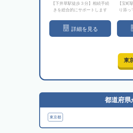
徒歩1分】相続手続き・
【下井草駅徒歩３分】相続手続
【宝町
のトータルサポーター
きを総合的にサポートします
り添っ
詳細を見る
詳細を見る
東
都道府県
東京都