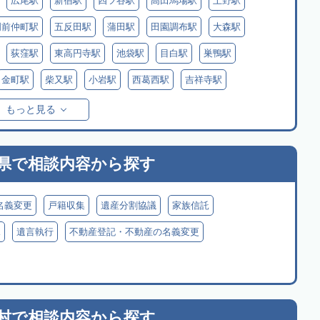
広尾駅
新宿駅
四ツ谷駅
高田馬場駅
上野駅
門前仲町駅
五反田駅
蒲田駅
田園調布駅
大森駅
荻窪駅
東高円寺駅
池袋駅
目白駅
巣鴨駅
金町駅
柴又駅
小岩駅
西葛西駅
吉祥寺駅
もっと見る
県で
相談内容から探す
名義変更
戸籍収集
遺産分割協議
家族信託
見
遺言執行
不動産登記・不動産の名義変更
村で
相談内容から探す