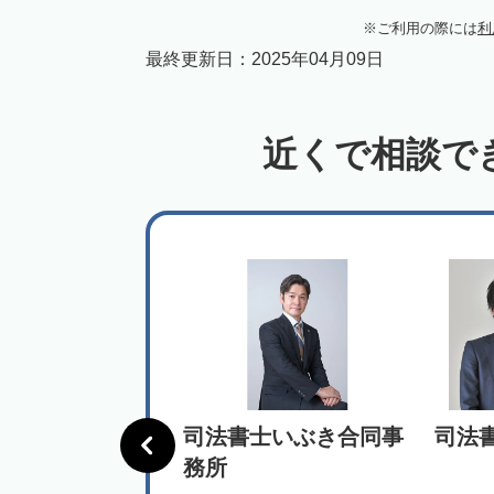
ご利用の際には
利
最終更新日：
2025年04月09日
近くで相談で
･リーガル司法
司法書士いぶき合同事
司法
人
務所