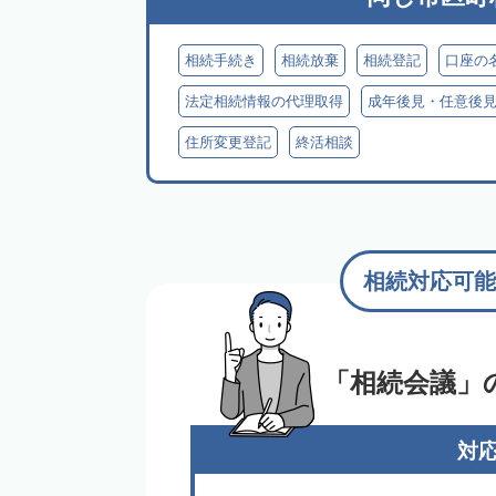
相続手続き
相続放棄
相続登記
口座の
法定相続情報の代理取得
成年後見・任意後
住所変更登記
終活相談
相続対応可能
「相続会議」
対