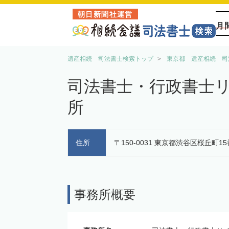
朝日新聞社運営
月
遺産相続 司法書士検索トップ
東京都 遺産相続 司
司法書士・行政書士
所
住所
〒150-0031 東京都渋谷区桜丘町15
事務所概要