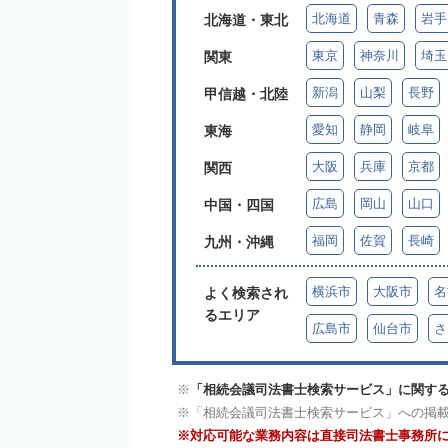
北海道
青森
岩手
北海道・東北
東京
神奈川
埼玉
関東
新潟
山梨
長野
甲信越・北陸
愛知
静岡
岐阜
東海
大阪
兵庫
京都
関西
広島
岡山
山口
中国・四国
福岡
佐賀
長崎
九州・沖縄
横浜市
大阪市
名
よく検索され
るエリア
広島市
仙台市
さ
「相続会議司法書士検索サービス」に関する
「相続会議司法書士検索サービス」への掲
対応可能な業務内容は直接司法書士事務所