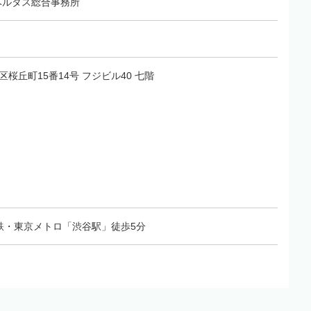
ベルタス総合事務所
谷区桜丘町15番14号 フジビル40 七階
鉄・東京メトロ「渋谷駅」徒歩5分