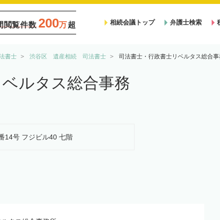
200
相続会議トップ
弁護士検索
間閲覧件数
万
超
法書士
渋谷区 遺産相続 司法書士
司法書士・行政書士リベルタス総合事
リベルタス総合事務
番14号 フジビル40 七階