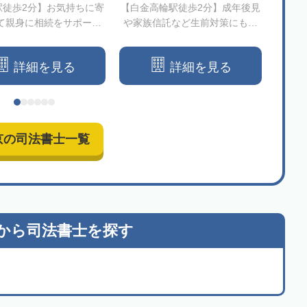
駅徒歩2分】お気持ちに寄
【白金高輪駅徒歩2分】成年後見
【三鷹
て親身に相続をサポート
や家族信託など生前対策にも力
り添
いたします
を入れる事務所です
つ
詳細を見る
詳細を見る
京の司法書士一覧
から
司法書士を探す