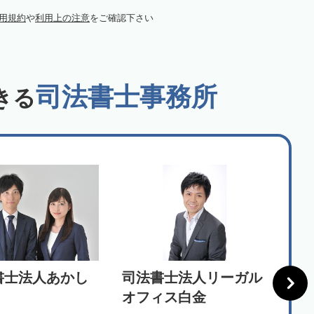
用規約
や
利用上の注意
をご確認下さい
司法書士事務所
きる
書士法人あかし
司法書士法人リーガル
イー
オフィス白金
ズ 