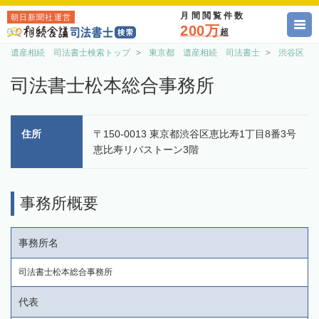
月間閲覧件数
朝日新聞社運営
200万
超
遺産相続 司法書士検索トップ
東京都 遺産相続 司法書士
渋谷区 
司法書士松本総合事務所
住所
〒150-0013 東京都渋谷区恵比寿1丁目8番3号
恵比寿リバストーン3階
事務所概要
事務所名
司法書士松本総合事務所
代表