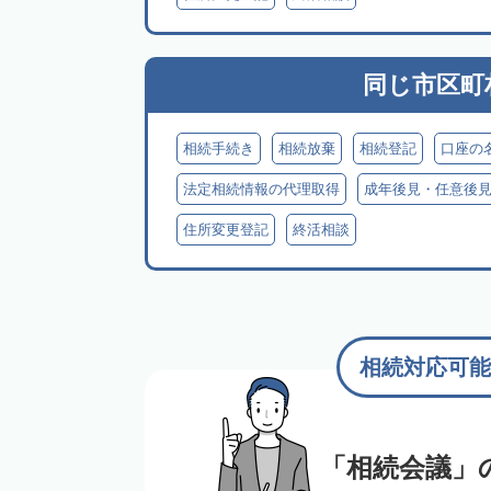
同じ市区町
相続手続き
相続放棄
相続登記
口座の
法定相続情報の代理取得
成年後見・任意後
住所変更登記
終活相談
相続対応可能
「相続会議」