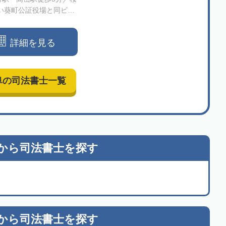
い葵町公証役場と同ビル
ア】家族信託・民事信託
とする、総合型司法書士
詳細を見る
法人です
阜の司法書士一覧
から
司法書士を探す
から
司法書士を探す