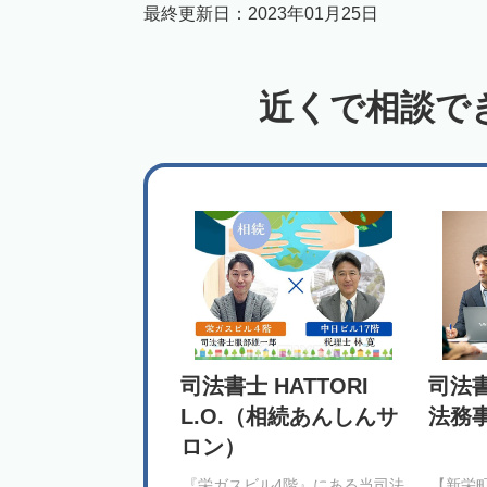
最終更新日：
2023年01月25日
近くで相談で
司法書士 HATTORI
司法
L.O.（相続あんしんサ
法務
ロン）
『栄ガスビル4階』にある当司法
【新栄