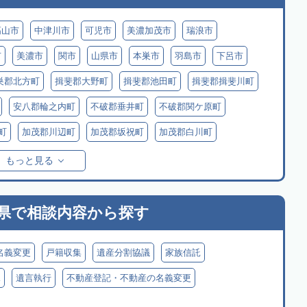
高山市
中津川市
可児市
美濃加茂市
瑞浪市
市
美濃市
関市
山県市
本巣市
羽島市
下呂市
巣郡北方町
揖斐郡大野町
揖斐郡池田町
揖斐郡揖斐川町
安八郡輪之内町
不破郡垂井町
不破郡関ケ原町
町
加茂郡川辺町
加茂郡坂祝町
加茂郡白川町
村
もっと見る
県で
相談内容から探す
名義変更
戸籍収集
遺産分割協議
家族信託
見
遺言執行
不動産登記・不動産の名義変更