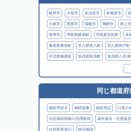
岐阜市
大垣市
多治見市
各務原市
土岐市
恵那市
瑞穂市
飛騨市
郡上
海津市
羽島郡岐南町
羽島郡笠松町
本
養老郡養老町
安八郡安八町
安八郡神戸町
可児郡御嵩町
加茂郡富加町
加茂郡八百津
加茂郡七宗町
加茂郡東白川村
大野郡白川
同じ都道府
相続手続き
相続放棄
相続登記
口座の
法定相続情報の代理取得
成年後見・任意後
住所変更登記
終活相談