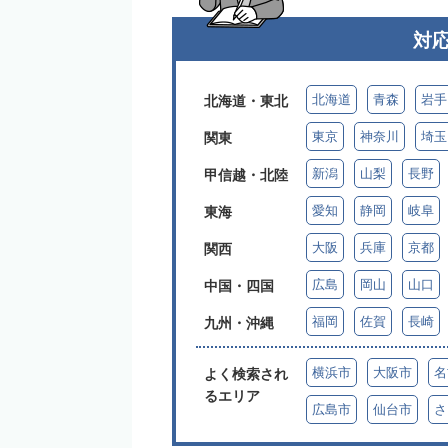
対
北海道
青森
岩手
北海道・東北
東京
神奈川
埼玉
関東
新潟
山梨
長野
甲信越・北陸
愛知
静岡
岐阜
東海
大阪
兵庫
京都
関西
広島
岡山
山口
中国・四国
福岡
佐賀
長崎
九州・沖縄
横浜市
大阪市
名
よく検索され
るエリア
広島市
仙台市
さ