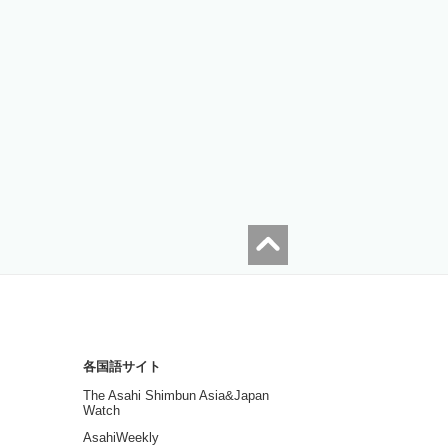
各国語サイト
The Asahi Shimbun Asia&Japan
Watch
AsahiWeekly