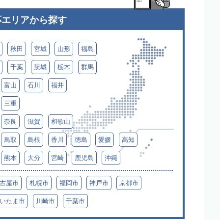
応エリアから探す
秋田
宮城
山形
福島
千葉
茨城
栃木
群馬
富山
石川
福井
三重
奈良
滋賀
和歌山
鳥取
島根
香川
徳島
愛媛
高知
熊本
大分
宮崎
鹿児島
沖縄
古屋市
札幌市
福岡市
神戸市
京都市
いたま市
川崎市
千葉市