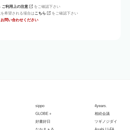
 ご利用上の注意
をご確認下さい
載を希望される場合は
こちら
をご確認下さい
にお問い合わせください
sippo
4years.
GLOBE＋
相続会議
好書好日
ツギノジダイ
なかまぁる
Asahi LI-FA