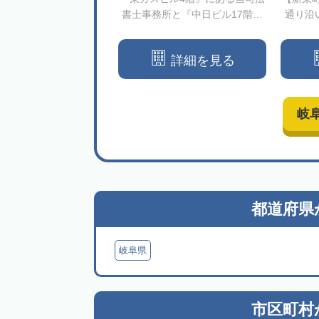
書士事務所と『中日ビル17階』
通り沿
にある税理士事務所が緊密に連
同フロ
携して相続と生前対策の60分無
を得意
詳細を見る
料相談・解決をサポートします
【栄駅徒...
岐
都道府県
岐阜県
市区町村