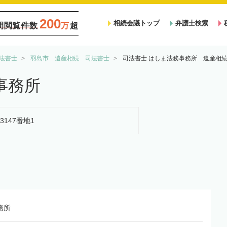
200
相続会議トップ
弁護士検索
間閲覧件数
万
超
法書士
羽島市 遺産相続 司法書士
司法書士 はしま法務事務所 遺産相
事務所
3147番地1
務所