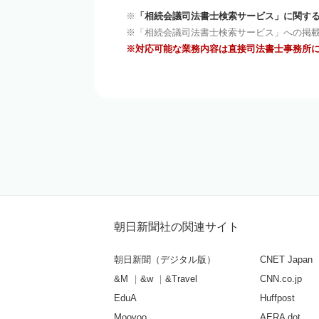
「相続会議司法書士検索サービス」に関する
「相続会議司法書士検索サービス」への掲
対応可能な業務内容は直接司法書士事務所
朝日新聞社の関連サイト
朝日新聞（デジタル版）
CNET Japan
&M
&w
&Travel
CNN.co.jp
EduA
Huffpost
Moovoo
AERA dot.