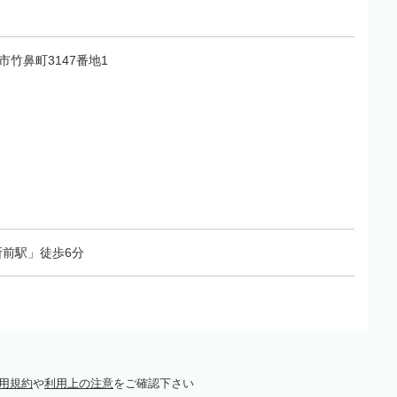
島市竹鼻町3147番地1
前駅」徒歩6分
用規約
や
利用上の注意
をご確認下さい