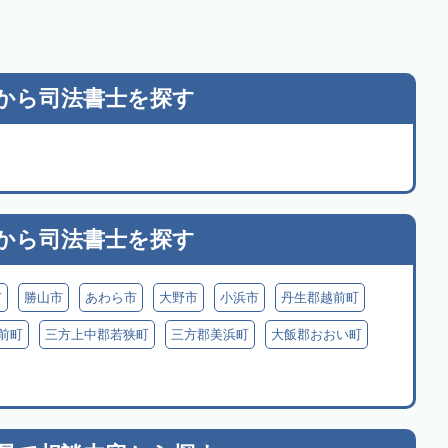
から
司法書士を探す
から
司法書士を探す
市
勝山市
あわら市
大野市
小浜市
丹生郡越前町
前町
三方上中郡若狭町
三方郡美浜町
大飯郡おおい町