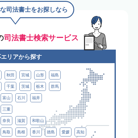
な司法書士をお探しなら
の
司法書士検索サービス
応エリアから探す
秋田
宮城
山形
福島
千葉
茨城
栃木
群馬
富山
石川
福井
三重
奈良
滋賀
和歌山
鳥取
島根
香川
徳島
愛媛
高知