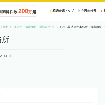
200
相続会議トップ
弁護士検索
間閲覧件数
万
超
法書士
小浜市 遺産相続 司法書士
いちむら司法書士事務所 遺産相続 
務所
−41 2F
所