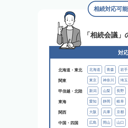
相続対応可能
「相続会議」
対
北海道
青森
岩手
北海道・東北
東京
神奈川
埼玉
関東
新潟
山梨
長野
甲信越・北陸
愛知
静岡
岐阜
東海
大阪
兵庫
京都
関西
広島
岡山
山口
中国・四国