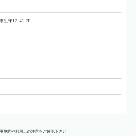
市生守12−41 2F
用規約
や
利用上の注意
をご確認下さい