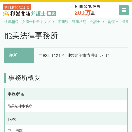
月間閲覧件数
朝日新聞社運営
200万
超
遺産相続 弁護士検索トップ
石川県 遺産相続 弁護士
能美市 遺産
能美法律事務所
住所
〒923-1121 石川県能美市寺井町レ-87
事務所概要
事務所名
能美法律事務所
代表
中川 浩輝