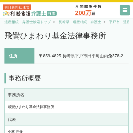
月間閲覧件数
朝日新聞社運営
200万
超
遺産相続 弁護士検索トップ
長崎県 遺産相続 弁護士
平戸市 遺産
飛鸞ひまわり基金法律事務所
住所
〒859-4825 長崎県平戸市田平町山内免378-2
事務所概要
事務所名
飛鸞ひまわり基金法律事務所
代表
小林 洋介