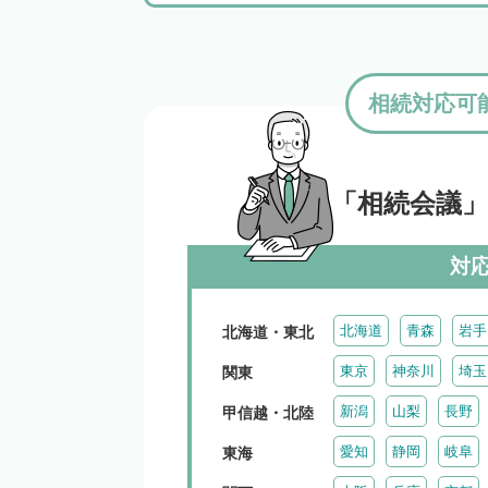
相続対応可
「相続会議
対
北海道
青森
岩手
北海道・東北
東京
神奈川
埼玉
関東
新潟
山梨
長野
甲信越・北陸
愛知
静岡
岐阜
東海