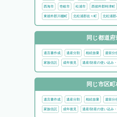
西海市
壱岐市
松浦市
西彼杵郡時津町
東彼杵郡川棚町
北松浦郡佐々町
北松浦郡
同じ都道府
遺言書作成
遺産分割
相続放棄
遺留分
家族信託
成年後見
遺産/財産の使い込み
同じ市区町
遺言書作成
遺産分割
相続放棄
遺留分
家族信託
成年後見
遺産/財産の使い込み