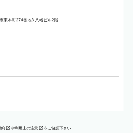
大村市東本町274番地3 八幡ビル2階
規約
や
利用上の注意
をご確認下さい