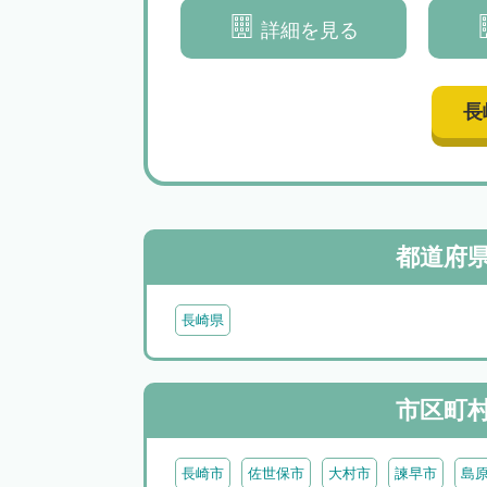
所」
詳細を見る
長
都道府
長崎県
市区町
長崎市
佐世保市
大村市
諫早市
島