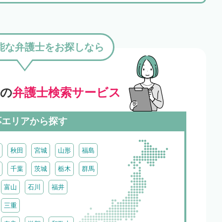
能な弁護士をお探しなら
」の
弁護士検索サービス
応エリアから探す
秋田
宮城
山形
福島
千葉
茨城
栃木
群馬
富山
石川
福井
三重