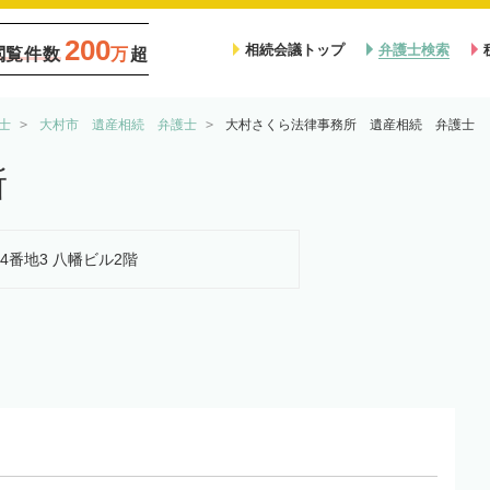
200
相続会議トップ
弁護士検索
閲覧件数
万
超
士
大村市 遺産相続 弁護士
大村さくら法律事務所 遺産相続 弁護士
所
74番地3 八幡ビル2階