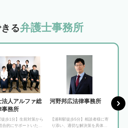
弁護士事務所
できる
士法人アルファ総
河野邦広法律事務所
サン
律事務所
駅徒歩1分】生前対策から
【浦和駅徒歩5分】相談者様に寄
【大宮
総合的にサポートいたし
り添い、適切な解決策を具体的
基に