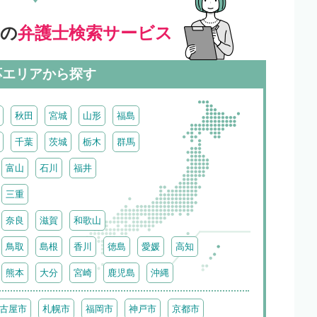
」の
弁護士検索サービス
応エリアから探す
秋田
宮城
山形
福島
千葉
茨城
栃木
群馬
富山
石川
福井
三重
奈良
滋賀
和歌山
鳥取
島根
香川
徳島
愛媛
高知
熊本
大分
宮崎
鹿児島
沖縄
古屋市
札幌市
福岡市
神戸市
京都市