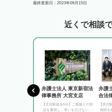
最終更新日：
2023年09月15日
近くで相談
律事務所
弁護士法人 東京新宿法
弁護
律事務所 大宮支店
合法
徒歩1分】生前の相続対
【大宮駅徒歩5分】ご親族との対
【所沢
産分割トラブルまで幅
話を重視し、争いを広げないよ
相続を