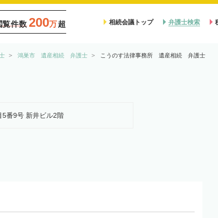
200
相続会議トップ
弁護士検索
閲覧件数
万
超
士
鴻巣市 遺産相続 弁護士
こうのす法律事務所 遺産相続 弁護士
目5番9号 新井ビル2階