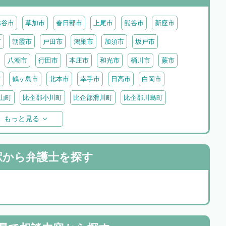
越谷市
草加市
春日部市
上尾市
熊谷市
新座市
市
朝霞市
戸田市
鴻巣市
加須市
坂戸市
八潮市
行田市
本庄市
和光市
桶川市
蕨市
市
鶴ヶ島市
北本市
幸手市
日高市
白岡市
山町
比企郡小川町
比企郡滑川町
比企郡川島町
わ町
入間郡三芳町
入間郡毛呂山町
入間郡越生町
もっと見る
里町
児玉郡神川町
児玉郡美里町
大里郡寄居町
町
秩父郡長瀞町
秩父郡東秩父村
駅から
弁護士を探す