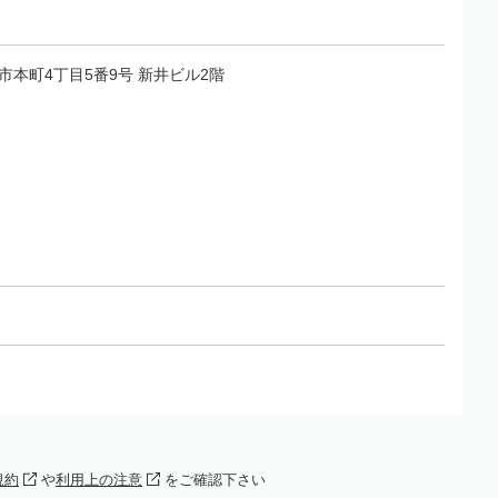
鴻巣市本町4丁目5番9号 新井ビル2階
規約
や
利用上の注意
をご確認下さい