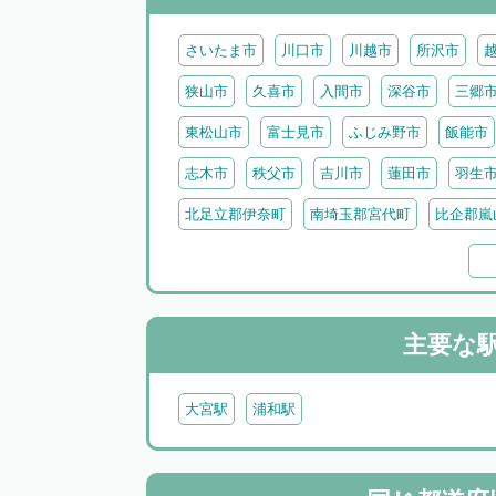
さいたま市
川口市
川越市
所沢市
狭山市
久喜市
入間市
深谷市
三郷
東松山市
富士見市
ふじみ野市
飯能市
志木市
秩父市
吉川市
蓮田市
羽生
北足立郡伊奈町
南埼玉郡宮代町
比企郡嵐
比企郡吉見町
比企郡鳩山町
比企郡ときが
北葛飾郡杉戸町
北葛飾郡松伏町
児玉郡上
秩父郡小鹿野町
秩父郡皆野町
秩父郡横瀬
主要な
大宮駅
浦和駅