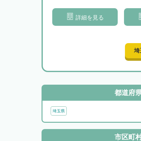
｜弁護士が寄り添いな
う弁護士が円満な解決を目指し
サポートいたします
ます
詳細を見る
詳細を見る
埼
都道府
埼玉県
市区町