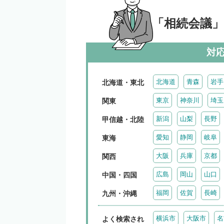
「相続会議
対
北海道
青森
岩手
北海道・東北
東京
神奈川
埼玉
関東
新潟
山梨
長野
甲信越・北陸
愛知
静岡
岐阜
東海
大阪
兵庫
京都
関西
広島
岡山
山口
中国・四国
福岡
佐賀
長崎
九州・沖縄
横浜市
大阪市
名
よく検索され