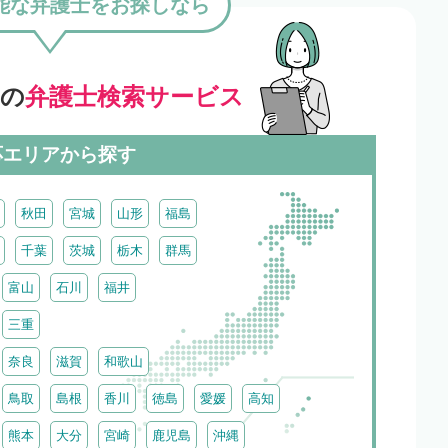
能な弁護士をお探しなら
」の
弁護士検索サービス
応エリアから探す
秋田
宮城
山形
福島
千葉
茨城
栃木
群馬
富山
石川
福井
三重
奈良
滋賀
和歌山
鳥取
島根
香川
徳島
愛媛
高知
熊本
大分
宮崎
鹿児島
沖縄