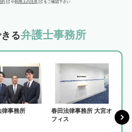
規約
や
利用上の注意
をご確認下さい
弁護士事務所
できる
法律事務所
春田法律事務所 大宮オ
弁護
フィス