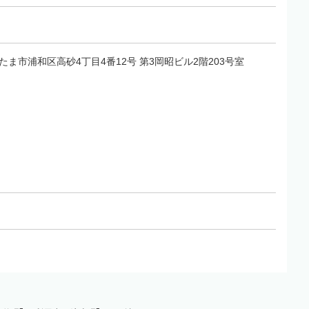
さいたま市浦和区高砂4丁目4番12号 第3岡昭ビル2階203号室