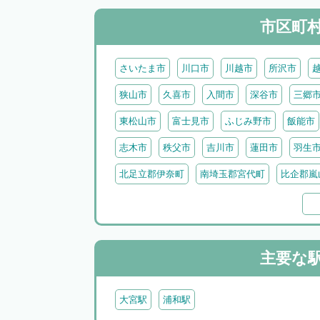
市区町
さいたま市
川口市
川越市
所沢市
狭山市
久喜市
入間市
深谷市
三郷
東松山市
富士見市
ふじみ野市
飯能市
志木市
秩父市
吉川市
蓮田市
羽生
北足立郡伊奈町
南埼玉郡宮代町
比企郡嵐
比企郡吉見町
比企郡鳩山町
比企郡ときが
北葛飾郡杉戸町
北葛飾郡松伏町
児玉郡上
秩父郡小鹿野町
秩父郡皆野町
秩父郡横瀬
主要な
大宮駅
浦和駅