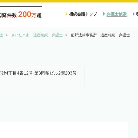
200
相続会議トップ
弁護士検索
閲覧件数
万
超
士
さいたま市 遺産相続 弁護士
稲野法律事務所 遺産相続 弁護士
高砂4丁目4番12号 第3岡昭ビル2階203号