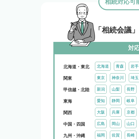
相続対応可
「相続会議
対
北海道
青森
岩手
北海道・東北
東京
神奈川
埼玉
関東
新潟
山梨
長野
甲信越・北陸
愛知
静岡
岐阜
東海
大阪
兵庫
京都
関西
広島
岡山
山口
中国・四国
福岡
佐賀
長崎
九州・沖縄