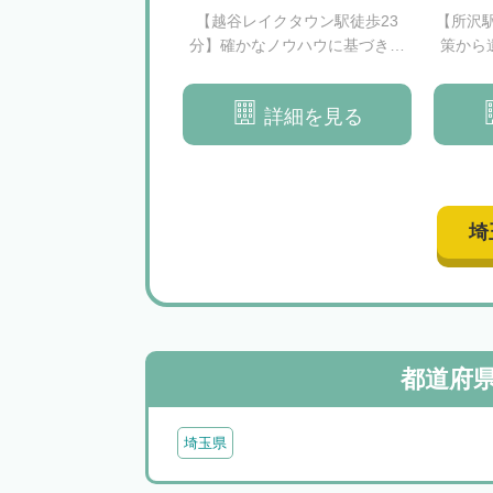
徒歩6分】依頼者の方に
【越谷レイクタウン駅徒歩23
【所沢
で寄り添い、お話を丁
分】確かなノウハウに基づき、
策から
にお伺いします
相続問題の解決をサポートいた
広く対
します
が
詳細を見る
詳細を見る
埼
都道府
埼玉県