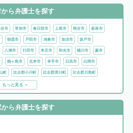
村から
弁護士を探す
越谷市
草加市
春日部市
上尾市
熊谷市
新座市
市
朝霞市
戸田市
鴻巣市
加須市
坂戸市
八潮市
行田市
本庄市
和光市
桶川市
蕨市
市
鶴ヶ島市
北本市
幸手市
日高市
白岡市
山町
比企郡小川町
比企郡滑川町
比企郡川島町
わ町
入間郡三芳町
入間郡毛呂山町
入間郡越生町
もっと見る
里町
児玉郡神川町
児玉郡美里町
大里郡寄居町
町
秩父郡長瀞町
秩父郡東秩父村
駅から
弁護士を探す