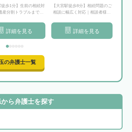
駅徒歩1分】生前の相続対
【大宮駅徒歩8分】相続問題のご
【浦和
遺産分割トラブルまで幅
相談に幅広く対応｜相談者様の
た法
応｜弁護士が寄り添いな
ご要望を大切にする法律事務所
続
らサポートいたします
です
詳細を見る
詳細を見る
玉の弁護士一覧
県から
弁護士を探す