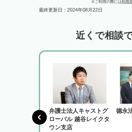
ご利用の際には
利用
最終更新日：
2024年08月22日
近くで相談
法律事務所
弁護士法人キャストグ
德永
ローバル 越谷レイクタ
ウン支店