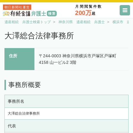
月間閲覧件数
朝日新聞社運営
200万
超
遺産相続 弁護士検索トップ
神奈川県 遺産相続 弁護士
横浜市 遺
大澤総合法律事務所
住所
〒244-0003 神奈川県横浜市戸塚区戸塚町
4158 山一ビル2 3階
事務所概要
事務所名
大澤総合法律事務所
代表