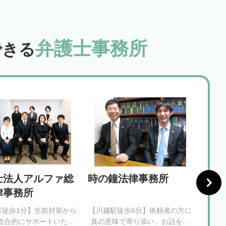
弁護士事務所
できる
士法人アルファ総
時の鐘法律事務所
弁護
律事務所
所
駅徒歩1分】生前対策から
【川越駅徒歩6分】依頼者の方に
【川
総合的にサポートいたし
真の意味で寄り添い、お話を丁
と円