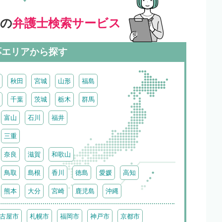
」の
弁護士検索サービス
応エリアから探す
秋田
宮城
山形
福島
千葉
茨城
栃木
群馬
富山
石川
福井
三重
奈良
滋賀
和歌山
鳥取
島根
香川
徳島
愛媛
高知
熊本
大分
宮崎
鹿児島
沖縄
古屋市
札幌市
福岡市
神戸市
京都市