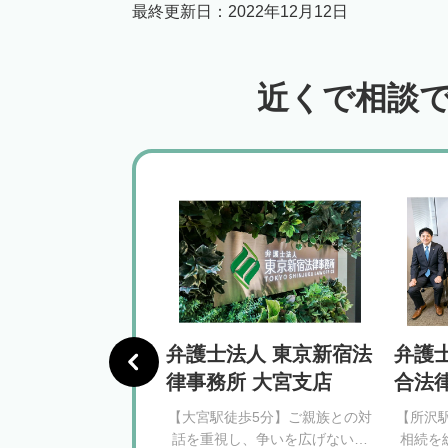
最終更新日：
2022年12月12日
近くで相談
法人西むさし法
弁護士法人 東京新宿法
弁護
所
律事務所 大宮支店
合法
徒歩2分】相続問題を納
【大宮駅徒歩5分】ご親族との対
【所沢
形で解決｜丁寧に粘り
話を重視し、争いを広げないよ
相続を