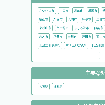
さいたま市
川口市
川越市
所沢市
狭山市
久喜市
入間市
深谷市
三郷
東松山市
富士見市
ふじみ野市
飯能市
志木市
秩父市
吉川市
蓮田市
羽生
北足立郡伊奈町
南埼玉郡宮代町
比企郡嵐
比企郡吉見町
比企郡鳩山町
比企郡ときが
北葛飾郡杉戸町
北葛飾郡松伏町
児玉郡上
秩父郡小鹿野町
秩父郡皆野町
秩父郡横瀬
主要な
大宮駅
浦和駅