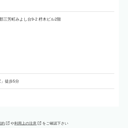
入間郡三芳町みよし台9-2 杼木ビル2階
」徒歩5分
規約
や
利用上の注意
をご確認下さい