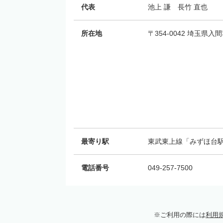
代表
池上 謙 長竹 直也
所在地
〒354-0042 埼玉県
最寄り駅
東武東上線「みずほ台駅
電話番号
049-257-7500
ご利用の際には
利用