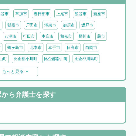
越谷市
草加市
春日部市
上尾市
熊谷市
新座市
市
朝霞市
戸田市
鴻巣市
加須市
坂戸市
八潮市
行田市
本庄市
和光市
桶川市
蕨市
市
鶴ヶ島市
北本市
幸手市
日高市
白岡市
山町
比企郡小川町
比企郡滑川町
比企郡川島町
わ町
入間郡三芳町
入間郡毛呂山町
入間郡越生町
もっと見る
里町
児玉郡神川町
児玉郡美里町
大里郡寄居町
町
秩父郡長瀞町
秩父郡東秩父村
駅から
弁護士を探す