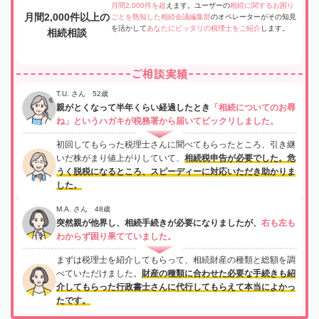
月間2,000件を超
えます。ユーザーの
相続に関するお困り
月間2,000件以上の
ごとを熟知した相続会議編集部
のオペレーターがその知見
を活かして
あなたにピッタリの税理士をご紹介
します。
相続相談
ご相談実績
T.U. さん 52歳
親がとくなって半年くらい経過したとき
「相続についてのお尋
ね」というハガキが税務署から届いてビックリしました。
初回してもらった税理士さんに聞べてもらったところ、引き継
いだ株がまり値上がりしていて、
相続税申告が必要でした。危
うく脱税になるところ、スピーディーに対応いただき助かりま
した。
M.A. さん 48歳
突然親が他界し、相続手続きが必要になりましたが、
右も左も
わからず困り果てていました。
まずは税理士を紹介してもらって、相続財産の種類と総額を調
べていただけました。
財産の種類に合わせた必要な手続きも紹
介してもらった行政書士さんに代行してもらえて本当によかっ
たです。