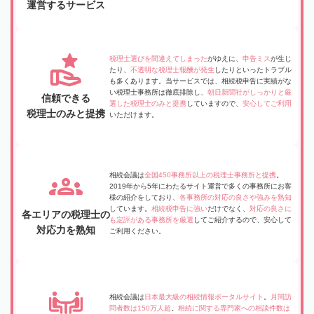
運営するサービス
税理士選びを間違えてしまった
がゆえに、
申告ミス
が生じ
たり、
不透明な税理士報酬が発生
したりといったトラブル
も多くあります。当サービスでは、相続税申告に実績がな
い税理士事務所は徹底排除し、
朝日新聞社がしっかりと厳
信頼できる
選した税理士のみと提携
していますので、
安心してご利用
税理士のみと提携
いただけます。
相続会議は
全国450事務所以上の税理士事務所と提携
。
2019年から5年にわたるサイト運営で多くの事務所にお客
様の紹介をしており、
各事務所の対応の良さや強みを熟知
しています。
相続税申告に強い
だけでなく、
対応の良さに
各エリアの税理士の
も定評がある事務所を厳選
してご紹介するので、安心して
対応力を熟知
ご利用ください。
相続会議は
日本最大級の相続情報ポータルサイト
。
月間訪
問者数は150万人超
。
相続に関する専門家への相談件数は