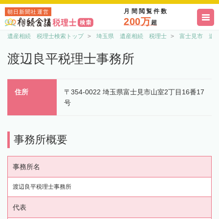
月間閲覧件数
朝日新聞社運営
200万
超
遺産相続 税理士検索トップ
埼玉県 遺産相続 税理士
富士見市 遺
渡辺良平税理士事務所
住所
〒354-0022 埼玉県富士見市山室2丁目16番17
号
事務所概要
事務所名
渡辺良平税理士事務所
代表