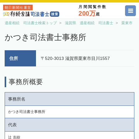
月間閲覧件数
朝日新聞社運営
200万
超
遺産相続 司法書士検索トップ
滋賀県 遺産相続 司法書士
栗東市 
かつき司法書士事務所
住所
〒520-3013 滋賀県栗東市目川1557
事務所概要
事務所名
かつき司法書士事務所
代表
辻 克樹