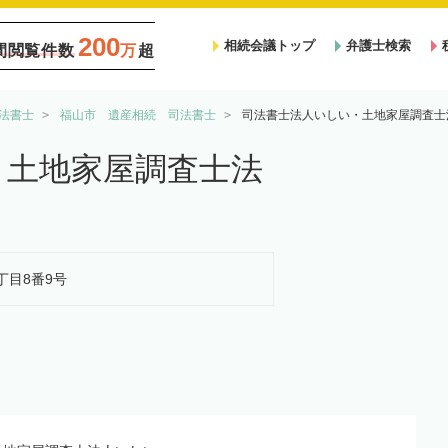
200
相続会議トップ
弁護士検索
間閲覧件数
万
超
法書士
福山市 遺産相続 司法書士
司法書士法人いしい・土地家屋調査士
・土地家屋調査士法
3丁目8番9号