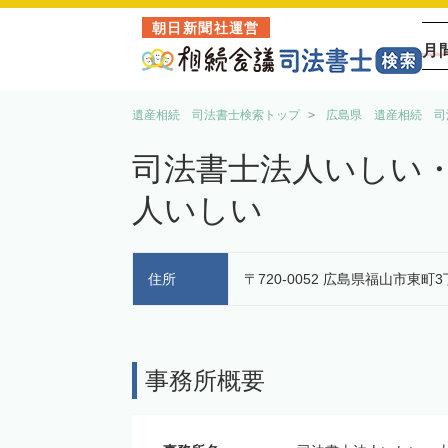
朝日新聞社運営
月
遺産相続 司法書士検索トップ
広島県 遺産相続 司
司法書士法人いしい
人いしい
住所
〒720-0052 広島県福山市東町
事務所概要