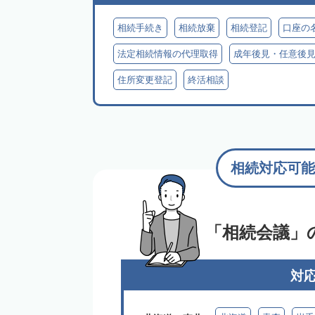
相続手続き
相続放棄
相続登記
口座の
法定相続情報の代理取得
成年後見・任意後
住所変更登記
終活相談
相続対応可能
「相続会議」
対