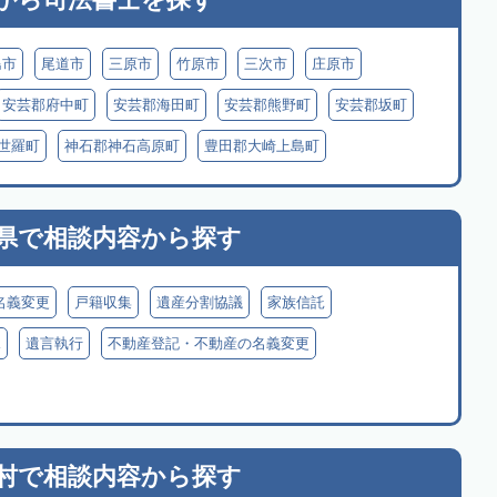
島市
尾道市
三原市
竹原市
三次市
庄原市
安芸郡府中町
安芸郡海田町
安芸郡熊野町
安芸郡坂町
世羅町
神石郡神石高原町
豊田郡大崎上島町
県で
相談内容から探す
名義変更
戸籍収集
遺産分割協議
家族信託
見
遺言執行
不動産登記・不動産の名義変更
村で
相談内容から探す