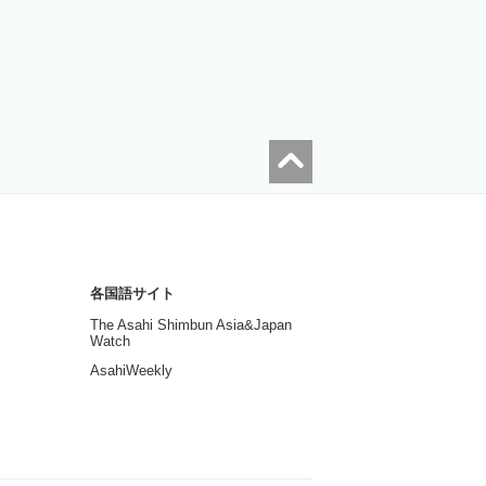
各国語サイト
The Asahi Shimbun Asia&Japan
Watch
AsahiWeekly