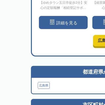
【ゆめタウン五日市徒歩2分】安
【縮景
心の定額報酬「相続登記サポー
ト」
詳細を見る
広
都道府県
広島県
市区町村