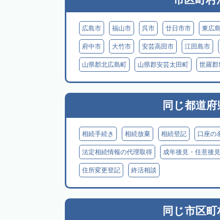
広島市
福山市
呉市
廿日市市
東広
府中市
大竹市
安芸高田市
江田島市
山県郡北広島町
山県郡安芸太田町
世羅郡
同じ都道府
相続手続き
相続放棄
相続登記
口座の
法定相続情報の代理取得
成年後見・任意後
住所変更登記
終活相談
同じ市区町