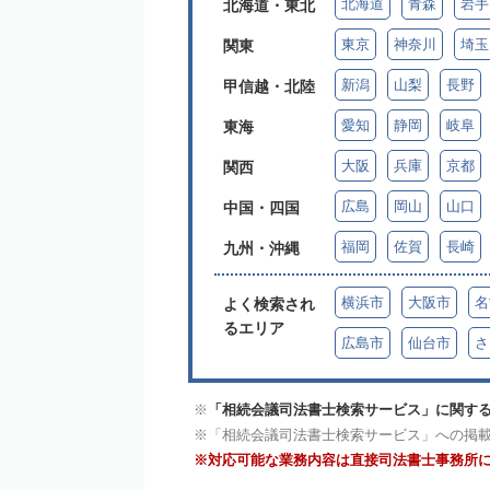
北海道
青森
岩手
北海道・東北
東京
神奈川
埼玉
関東
新潟
山梨
長野
甲信越・北陸
愛知
静岡
岐阜
東海
大阪
兵庫
京都
関西
広島
岡山
山口
中国・四国
福岡
佐賀
長崎
九州・沖縄
横浜市
大阪市
名
よく検索され
るエリア
広島市
仙台市
さ
「相続会議司法書士検索サービス」に関する
「相続会議司法書士検索サービス」への掲
対応可能な業務内容は直接司法書士事務所