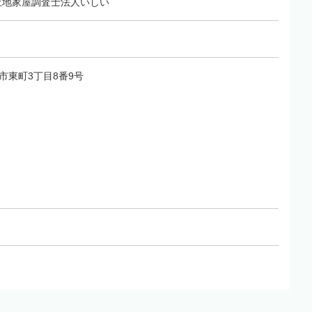
土地家屋調査士法人いしい
福山市東町3丁目8番9号