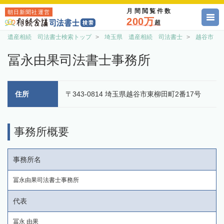
月間閲覧件数
朝日新聞社運営
200万
超
遺産相続 司法書士検索トップ
埼玉県 遺産相続 司法書士
越谷市 
冨永由果司法書士事務所
住所
〒343-0814 埼玉県越谷市東柳田町2番17号
事務所概要
事務所名
冨永由果司法書士事務所
代表
冨永 由果