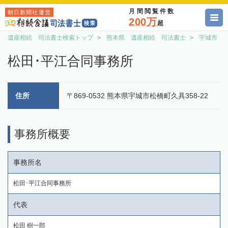
月間閲覧件数
朝日新聞社運営
200万
超
遺産相続 司法書士検索トップ
熊本県 遺産相続 司法書士
宇城市 
松田･平江合同事務所
住所
〒869-0532 熊本県宇城市松橋町久具358-22
事務所概要
事務所名
松田･平江合同事務所
代表
松田 樹一郎