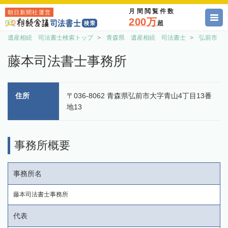
月間閲覧件数
朝日新聞社運営
200万
超
遺産相続 司法書士検索トップ
青森県 遺産相続 司法書士
弘前市 
藤本司法書士事務所
住所
〒036-8062 青森県弘前市大字青山4丁目13番
地13
事務所概要
事務所名
藤本司法書士事務所
代表