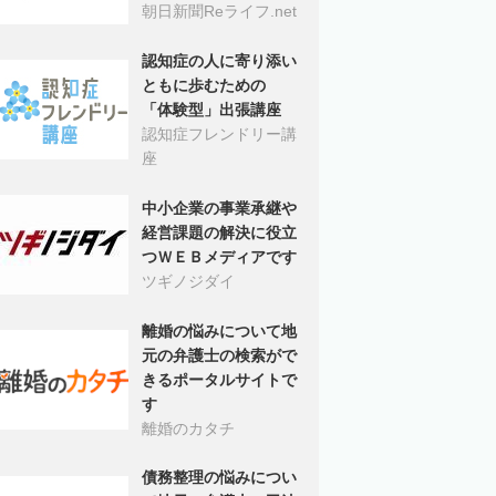
朝日新聞Reライフ.net
認知症の人に寄り添い
ともに歩むための
「体験型」出張講座
認知症フレンドリー講
座
中小企業の事業承継や
経営課題の解決に役立
つＷＥＢメディアです
ツギノジダイ
離婚の悩みについて地
元の弁護士の検索がで
きるポータルサイトで
す
離婚のカタチ
債務整理の悩みについ