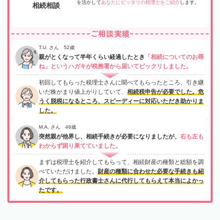
を活かして
あなたにピッタリの税理士をご紹介
します。
相続相談
ご相談実績
T.U. さん 52歳
親がとくなって半年くらい経過したとき
「相続についてのお尋
ね」というハガキが税務署から届いてビックリしました。
初回してもらった税理士さんに聞べてもらったところ、引き継
いだ株がまり値上がりしていて、
相続税申告が必要でした。危
うく脱税になるところ、スピーディーに対応いただき助かりま
した。
M.A. さん 48歳
突然親が他界し、相続手続きが必要になりましたが、
右も左も
わからず困り果てていました。
まずは税理士を紹介してもらって、相続財産の種類と総額を調
べていただけました。
財産の種類に合わせた必要な手続きも紹
介してもらった行政書士さんに代行してもらえて本当によかっ
たです。