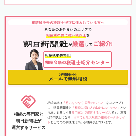
相続税申告の税理士選びに迷われている方へ
あなたのお住まいのエリアで
相続税申告に強い税理士
を
厳選
ご紹介!
が
して
相続税申告特化!
税理士紹介センター
相続会議の
24時間受付中
メールで無料相談
相続会議は
「想いをつなぐ 家族のバトン」
をコンセプト
に、朝日新聞社と
「相続に悩む人の助けになりたい」
とい
う思いを共にする
専門家とで運営するサービス
です。運営
相続の専門家と
は5年以上になり、
日本でも最大規模の相続ポータルサイ
朝日新聞社が
ト
としてその利便性は高い評価を受けています。
運営するサービス