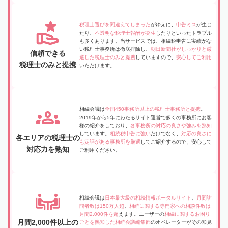
税理士選びを間違えてしまった
がゆえに、
申告ミス
が生じ
たり、
不透明な税理士報酬が発生
したりといったトラブル
も多くあります。当サービスでは、相続税申告に実績がな
い税理士事務所は徹底排除し、
朝日新聞社がしっかりと厳
信頼できる
選した税理士のみと提携
していますので、
安心してご利用
税理士のみと提携
いただけます。
相続会議は
全国450事務所以上の税理士事務所と提携
。
2019年から5年にわたるサイト運営で多くの事務所にお客
様の紹介をしており、
各事務所の対応の良さや強みを熟知
しています。
相続税申告に強い
だけでなく、
対応の良さに
各エリアの税理士の
も定評がある事務所を厳選
してご紹介するので、安心して
対応力を熟知
ご利用ください。
相続会議は
日本最大級の相続情報ポータルサイト
。
月間訪
問者数は150万人超
。
相続に関する専門家への相談件数は
月間2,000件を超
えます。ユーザーの
相続に関するお困り
月間2,000件以上の
ごとを熟知した相続会議編集部
のオペレーターがその知見