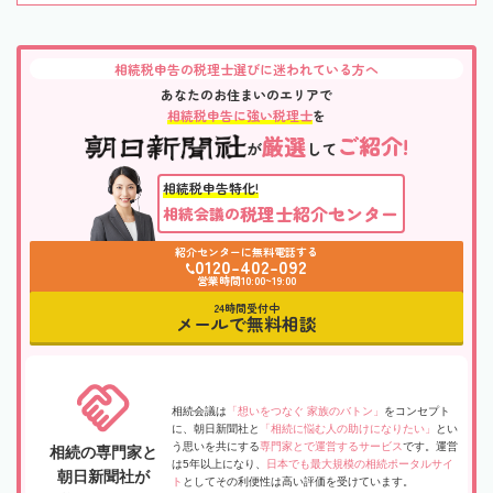
相続税申告の税理士選びに迷われている方へ
あなたのお住まいのエリアで
相続税申告に強い税理士
を
厳選
ご紹介!
が
して
相続税申告特化!
税理士紹介センター
相続会議の
紹介センターに無料電話する
0120-402-092
営業時間10:00~19:00
24時間受付中
メールで無料相談
相続会議は
「想いをつなぐ 家族のバトン」
をコンセプト
に、朝日新聞社と
「相続に悩む人の助けになりたい」
とい
う思いを共にする
専門家とで運営するサービス
です。運営
相続の専門家と
は5年以上になり、
日本でも最大規模の相続ポータルサイ
朝日新聞社が
ト
としてその利便性は高い評価を受けています。