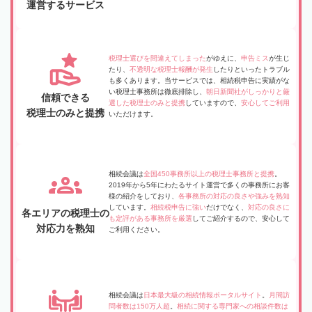
運営するサービス
税理士選びを間違えてしまった
がゆえに、
申告ミス
が生じ
たり、
不透明な税理士報酬が発生
したりといったトラブル
も多くあります。当サービスでは、相続税申告に実績がな
い税理士事務所は徹底排除し、
朝日新聞社がしっかりと厳
信頼できる
選した税理士のみと提携
していますので、
安心してご利用
税理士のみと提携
いただけます。
相続会議は
全国450事務所以上の税理士事務所と提携
。
2019年から5年にわたるサイト運営で多くの事務所にお客
様の紹介をしており、
各事務所の対応の良さや強みを熟知
しています。
相続税申告に強い
だけでなく、
対応の良さに
各エリアの税理士の
も定評がある事務所を厳選
してご紹介するので、安心して
対応力を熟知
ご利用ください。
相続会議は
日本最大級の相続情報ポータルサイト
。
月間訪
問者数は150万人超
。
相続に関する専門家への相談件数は