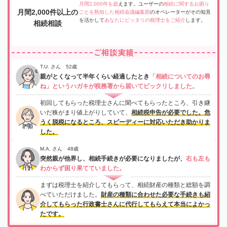
月間2,000件を超
えます。ユーザーの
相続に関するお困り
月間2,000件以上の
ごとを熟知した相続会議編集部
のオペレーターがその知見
を活かして
あなたにピッタリの税理士をご紹介
します。
相続相談
ご相談実績
T.U. さん 52歳
親がとくなって半年くらい経過したとき
「相続についてのお尋
ね」というハガキが税務署から届いてビックリしました。
初回してもらった税理士さんに聞べてもらったところ、引き継
いだ株がまり値上がりしていて、
相続税申告が必要でした。危
うく脱税になるところ、スピーディーに対応いただき助かりま
した。
M.A. さん 48歳
突然親が他界し、相続手続きが必要になりましたが、
右も左も
わからず困り果てていました。
まずは税理士を紹介してもらって、相続財産の種類と総額を調
べていただけました。
財産の種類に合わせた必要な手続きも紹
介してもらった行政書士さんに代行してもらえて本当によかっ
たです。