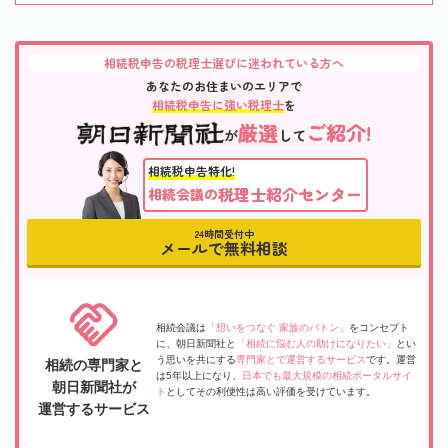
相続税申告の税理士選びに迷われている方へ
あなたのお住まいのエリアで
相続税申告に強い税理士
を
厳選
ご紹介!
が
して
相続税申告特化!
税理士紹介センター
相続会議の
24時間受付中
メールで無料相談
相続会議は
「想いをつなぐ 家族のバトン」
をコンセプト
に、朝日新聞社と
「相続に悩む人の助けになりたい」
とい
う思いを共にする
専門家とで運営するサービス
です。運営
相続の専門家と
は5年以上になり、
日本でも最大規模の相続ポータルサイ
朝日新聞社が
ト
としてその利便性は高い評価を受けています。
運営するサービス