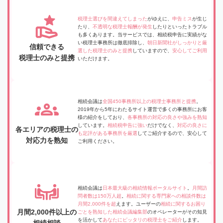
税理士選びを間違えてしまった
がゆえに、
申告ミス
が生じ
たり、
不透明な税理士報酬が発生
したりといったトラブル
も多くあります。当サービスでは、相続税申告に実績がな
い税理士事務所は徹底排除し、
朝日新聞社がしっかりと厳
信頼できる
選した税理士のみと提携
していますので、
安心してご利用
税理士のみと提携
いただけます。
相続会議は
全国450事務所以上の税理士事務所と提携
。
2019年から5年にわたるサイト運営で多くの事務所にお客
様の紹介をしており、
各事務所の対応の良さや強みを熟知
しています。
相続税申告に強い
だけでなく、
対応の良さに
各エリアの税理士の
も定評がある事務所を厳選
してご紹介するので、安心して
対応力を熟知
ご利用ください。
相続会議は
日本最大級の相続情報ポータルサイト
。
月間訪
問者数は150万人超
。
相続に関する専門家への相談件数は
月間2,000件を超
えます。ユーザーの
相続に関するお困り
月間2,000件以上の
ごとを熟知した相続会議編集部
のオペレーターがその知見
を活かして
あなたにピッタリの税理士をご紹介
します。
相続相談