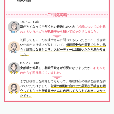
ご相談実績
T.U. さん 52歳
親がとくなって半年くらい経過したとき
「相続についてのお尋
ね」というハガキが税務署から届いてビックリしました。
初回してもらった税理士さんに聞べてもらったところ、引き継
いだ株がまり値上がりしていて、
相続税申告が必要でした。危
うく脱税になるところ、スピーディーに対応いただき助かりま
した。
M.A. さん 48歳
突然親が他界し、相続手続きが必要になりましたが、
右も左も
わからず困り果てていました。
まずは税理士を紹介してもらって、相続財産の種類と総額を調
べていただけました。
財産の種類に合わせた必要な手続きも紹
介してもらった行政書士さんに代行してもらえて本当によかっ
たです。