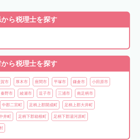
県から
税理士を探す
村から
税理士を探す
須賀市
厚木市
座間市
平塚市
鎌倉市
小田原市
秦野市
綾瀬市
逗子市
三浦市
南足柄市
中郡二宮町
足柄上郡開成町
足柄上郡大井町
中井町
足柄下郡箱根町
足柄下郡湯河原町
村