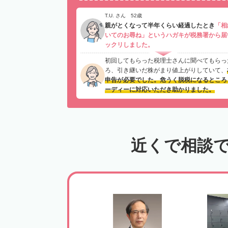
T.U. さん 52歳
親がとくなって半年くらい経過したとき
「相
いてのお尋ね」というハガキが税務署から届
ックリしました。
初回してもらった税理士さんに聞べてもらっ
ろ、引き継いだ株がまり値上がりしていて、
申告が必要でした。危うく脱税になるところ
ーディーに対応いただき助かりました。
近くで相談