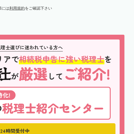
際には
利用規約
をご確認下さい
税理士選びに迷われている方へ
リアで
相続税申告に強い税理士
を
厳選
ご紹介!
が
して
化!
税理士紹介センター
の
24時間受付中