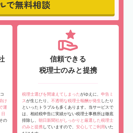
ルで無料相談
社
信頼できる
税理士のみと提携
コ
税理士選びを間違えてしまった
がゆえに、
申告ミ
助け
ス
が生じたり、
不透明な税理士報酬が発生
したり
で運
といったトラブルも多くあります。当サービスで
、
日
は、相続税申告に実績がない税理士事務所は徹底
その
排除し、
朝日新聞社がしっかりと厳選した税理士
のみと提携
していますので、
安心してご利用
いた