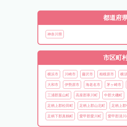
都道府
神奈川県
市区町
横浜市
川崎市
藤沢市
相模原市
横
大和市
伊勢原市
海老名市
茅ヶ崎市
三浦郡葉山町
高座郡寒川町
中郡大磯町
足柄上郡松田町
足柄上郡山北町
足柄上郡
足柄下郡真鶴町
愛甲郡愛川町
愛甲郡清川