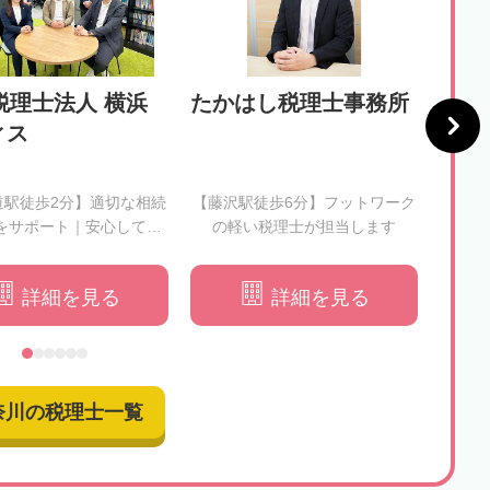
税理士法人 横浜
たかはし税理士事務所
税理
ィス
会計
所
道駅徒歩2分】適切な相続
【藤沢駅徒歩6分】フットワーク
【本厚
をサポート｜安心してお
の軽い税理士が担当します
心に
任せください
詳細を見る
詳細を見る
奈川の税理士一覧