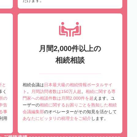
だけます。
月間2,000件以上の
相続相談
所と
相続会議は
日本最大級の相続情報ポータルサイ
多く
ト
。
月間訪問者数は150万人超
。
相続に関する専
所の
門家への相談件数は月間2,000件を超
えます。ユ
申告
ーザーの
相続に関するお困りごとを熟知した相続
る事
会議編集部
のオペレーターがその知見を活かして
利用
あなたにピッタリの税理士をご紹介
します。
ご相談実績