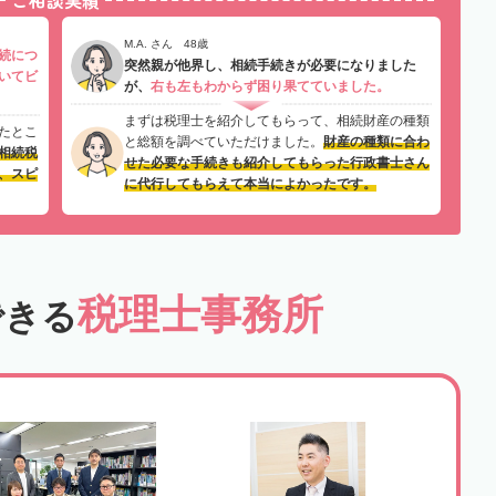
M.A. さん 48歳
続につ
突然親が他界し、相続手続きが必要になりました
いてビ
が、
右も左もわからず困り果てていました。
まずは税理士を紹介してもらって、相続財産の種類
たとこ
と総額を調べていただけました。
財産の種類に合わ
相続税
せた必要な手続きも紹介してもらった行政書士さん
、スピ
に代行してもらえて本当によかったです。
税理士事務所
できる