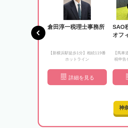
憲税理士事務所
倉田淳一税理士事務所
SAO
オフ
徒歩3分】相続税のルー
【新横浜駅徒歩1分】相続119番
【馬車
きをわかりやすくご説
ホットライン
税申告
できる形での申告をサ
ートいたします
詳細を見る
詳細を見る
神