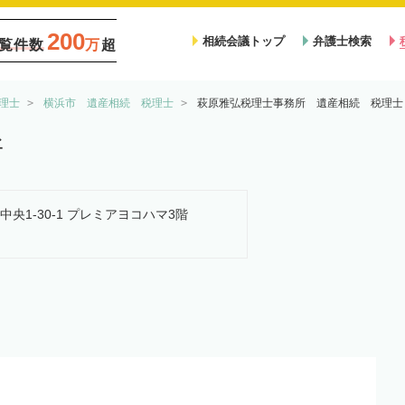
200
相続会議トップ
弁護士検索
覧件数
万
超
理士
横浜市 遺産相続 税理士
萩原雅弘税理士事務所 遺産相続 税理士
所
中央1-30-1 プレミアヨコハマ3階