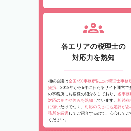
各エリアの税理士の
対応力を熟知
相続会議は
全国450事務所以上の税理士事務
提携
。2019年から5年にわたるサイト運営で
の事務所にお客様の紹介をしており、
各事務
対応の良さや強みを熟知
しています。
相続税
に強い
だけでなく、
対応の良さにも定評があ
務所を厳選
してご紹介するので、安心してご
ください。