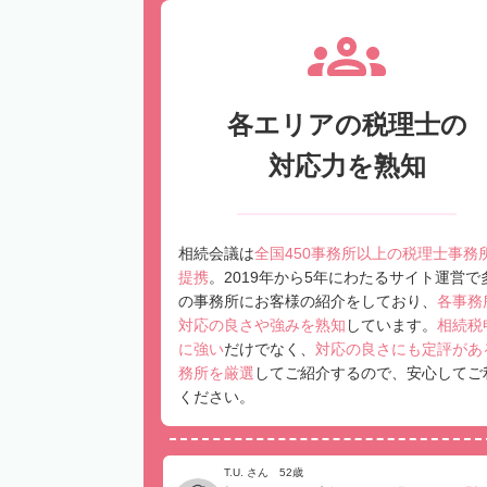
各エリアの税理士の
対応力を熟知
相続会議は
全国450事務所以上の税理士事務
提携
。2019年から5年にわたるサイト運営で
の事務所にお客様の紹介をしており、
各事務
対応の良さや強みを熟知
しています。
相続税
に強い
だけでなく、
対応の良さにも定評があ
務所を厳選
してご紹介するので、安心してご
ください。
T.U. さん 52歳