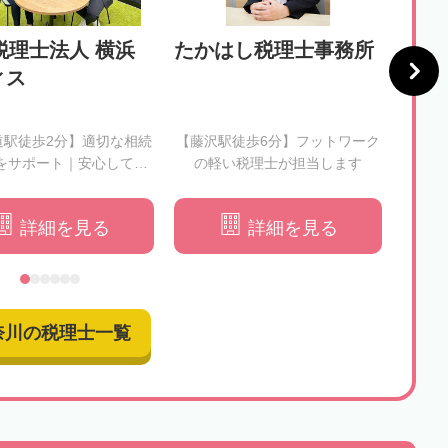
税理士法人 横浜
たかはし税理士事務所
税理
ィス
会計
所
道駅徒歩2分】適切な相続
【藤沢駅徒歩6分】フットワーク
【本厚
をサポート｜安心してお
の軽い税理士が担当します
心に
任せください
詳細を見る
詳細を見る
奈川の税理士一覧