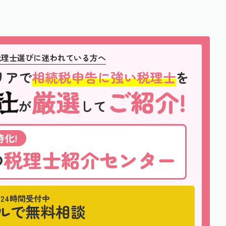
税理士選びに迷われている方へ
リアで
相続税申告に強い税理士
を
厳選
ご紹介!
が
して
化!
税理士紹介センター
の
24時間受付中
ルで無料相談