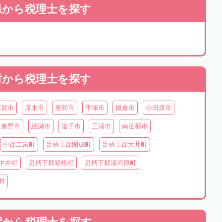
県から
税理士を探す
村から
税理士を探す
須賀市
厚木市
座間市
平塚市
鎌倉市
小田原市
秦野市
綾瀬市
逗子市
三浦市
南足柄市
中郡二宮町
足柄上郡開成町
足柄上郡大井町
中井町
足柄下郡箱根町
足柄下郡湯河原町
村