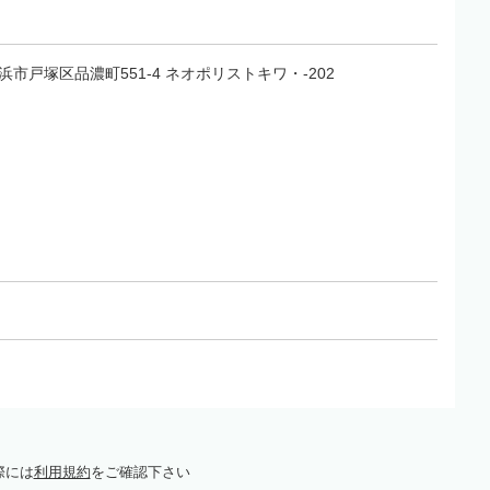
県横浜市戸塚区品濃町551-4 ネオポリストキワ・-202
際には
利用規約
をご確認下さい