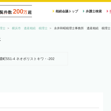
200
相続会議トップ
弁護士検索
覧件数
万
超
理士
横浜市 遺産相続 税理士
永井和昭税理士事務所 遺産相続 税理士
所
濃町551-4 ネオポリストキワ・-202