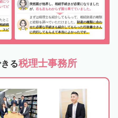
続につ
突然親が他界し、相続手続きが必要になりました
いてビ
が、
右も左もわからず困り果てていました。
まずは税理士を紹介してもらって、相続財産の種類
たとこ
と総額を調べていただけました。
財産の種類に合わ
相続税
せた必要な手続きも紹介してもらった行政書士さん
、スピ
に代行してもらえて本当によかったです。
税理士事務所
できる