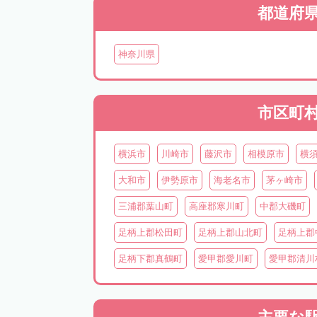
都道府
神奈川県
市区町
横浜市
川崎市
藤沢市
相模原市
横
大和市
伊勢原市
海老名市
茅ヶ崎市
三浦郡葉山町
高座郡寒川町
中郡大磯町
足柄上郡松田町
足柄上郡山北町
足柄上郡
足柄下郡真鶴町
愛甲郡愛川町
愛甲郡清川