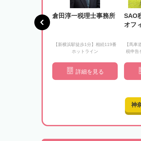
憲税理士事務所
倉田淳一税理士事務所
SAO
オフ
徒歩3分】相続税のルー
【新横浜駅徒歩1分】相続119番
【馬車
きをわかりやすくご説
ホットライン
税申告
できる形での申告をサ
ートいたします
詳細を見る
詳細を見る
神