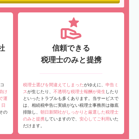
社
信頼できる
税理士のみと提携
コ
税理士選びを間違えてしまった
がゆえに、
申告ミ
助け
ス
が生じたり、
不透明な税理士報酬が発生
したり
で運
といったトラブルも多くあります。当サービスで
、
日
は、相続税申告に実績がない税理士事務所は徹底
その
排除し、
朝日新聞社がしっかりと厳選した税理士
のみと提携
していますので、
安心してご利用
いた
だけます。