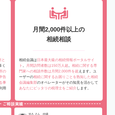
月間2,000件以上の
相続相談
所と
相続会議は
日本最大級の相続情報ポータルサイ
多く
ト
。
月間訪問者数は150万人超
。
相続に関する専
所の
門家への相談件数は月間2,000件を超
えます。ユ
申告
ーザーの
相続に関するお困りごとを熟知した相続
る事
会議編集部
のオペレーターがその知見を活かして
利用
あなたにピッタリの税理士をご紹介
します。
ご相談実績
M.A. さん 48歳