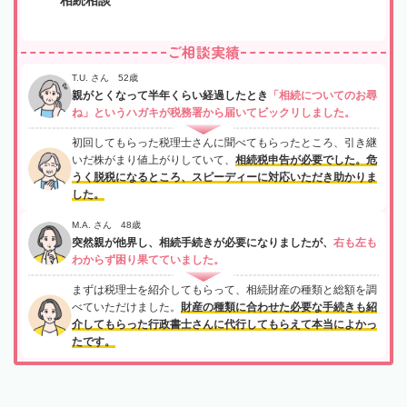
ご相談実績
T.U. さん 52歳
親がとくなって半年くらい経過したとき
「相続についてのお尋
ね」というハガキが税務署から届いてビックリしました。
初回してもらった税理士さんに聞べてもらったところ、引き継
いだ株がまり値上がりしていて、
相続税申告が必要でした。危
うく脱税になるところ、スピーディーに対応いただき助かりま
した。
M.A. さん 48歳
突然親が他界し、相続手続きが必要になりましたが、
右も左も
わからず困り果てていました。
まずは税理士を紹介してもらって、相続財産の種類と総額を調
べていただけました。
財産の種類に合わせた必要な手続きも紹
介してもらった行政書士さんに代行してもらえて本当によかっ
たです。