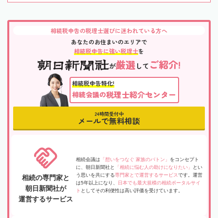
相続税申告の税理士選びに迷われている方へ
あなたのお住まいのエリアで
相続税申告に強い税理士
を
厳選
ご紹介!
が
して
相続税申告特化!
税理士紹介センター
相続会議の
24時間受付中
メールで無料相談
相続会議は
「想いをつなぐ 家族のバトン」
をコンセプト
に、朝日新聞社と
「相続に悩む人の助けになりたい」
とい
う思いを共にする
専門家とで運営するサービス
です。運営
相続の専門家と
は5年以上になり、
日本でも最大規模の相続ポータルサイ
朝日新聞社が
ト
としてその利便性は高い評価を受けています。
運営するサービス