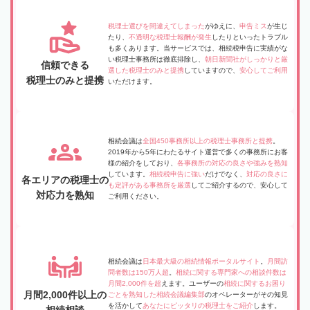
税理士選びを間違えてしまった
がゆえに、
申告ミス
が生じ
たり、
不透明な税理士報酬が発生
したりといったトラブル
も多くあります。当サービスでは、相続税申告に実績がな
い税理士事務所は徹底排除し、
朝日新聞社がしっかりと厳
信頼できる
選した税理士のみと提携
していますので、
安心してご利用
税理士のみと提携
いただけます。
相続会議は
全国450事務所以上の税理士事務所と提携
。
2019年から5年にわたるサイト運営で多くの事務所にお客
様の紹介をしており、
各事務所の対応の良さや強みを熟知
しています。
相続税申告に強い
だけでなく、
対応の良さに
各エリアの税理士の
も定評がある事務所を厳選
してご紹介するので、安心して
対応力を熟知
ご利用ください。
相続会議は
日本最大級の相続情報ポータルサイト
。
月間訪
問者数は150万人超
。
相続に関する専門家への相談件数は
月間2,000件を超
えます。ユーザーの
相続に関するお困り
月間2,000件以上の
ごとを熟知した相続会議編集部
のオペレーターがその知見
を活かして
あなたにピッタリの税理士をご紹介
します。
相続相談