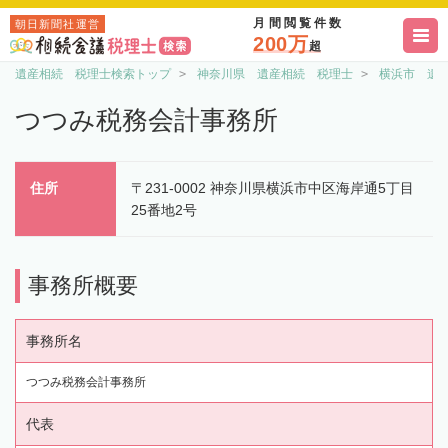
月間閲覧件数
朝日新聞社運営
200万
超
遺産相続 税理士検索トップ
神奈川県 遺産相続 税理士
横浜市 遺
つつみ税務会計事務所
住所
〒231-0002 神奈川県横浜市中区海岸通5丁目
25番地2号
事務所概要
事務所名
つつみ税務会計事務所
代表