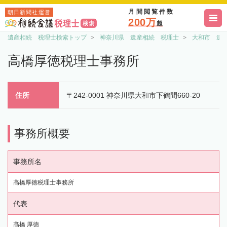
月間閲覧件数
朝日新聞社運営
200万
超
遺産相続 税理士検索トップ
神奈川県 遺産相続 税理士
大和市 遺
高橋厚徳税理士事務所
住所
〒242-0001 神奈川県大和市下鶴間660-20
事務所概要
事務所名
高橋厚徳税理士事務所
代表
髙橋 厚徳