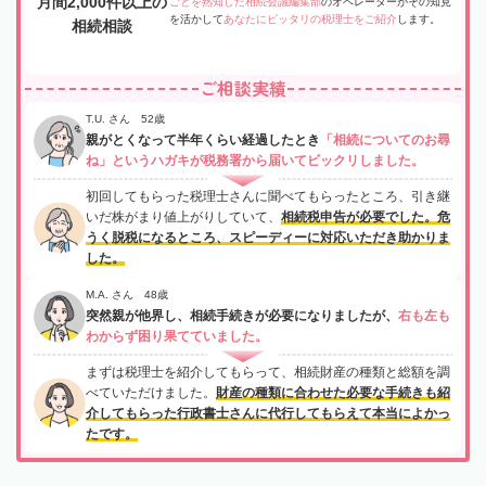
月間2,000件以上の
ごとを熟知した相続会議編集部
のオペレーターがその知見
を活かして
あなたにピッタリの税理士をご紹介
します。
相続相談
ご相談実績
T.U. さん 52歳
親がとくなって半年くらい経過したとき
「相続についてのお尋
ね」というハガキが税務署から届いてビックリしました。
初回してもらった税理士さんに聞べてもらったところ、引き継
いだ株がまり値上がりしていて、
相続税申告が必要でした。危
うく脱税になるところ、スピーディーに対応いただき助かりま
した。
M.A. さん 48歳
突然親が他界し、相続手続きが必要になりましたが、
右も左も
わからず困り果てていました。
まずは税理士を紹介してもらって、相続財産の種類と総額を調
べていただけました。
財産の種類に合わせた必要な手続きも紹
介してもらった行政書士さんに代行してもらえて本当によかっ
たです。