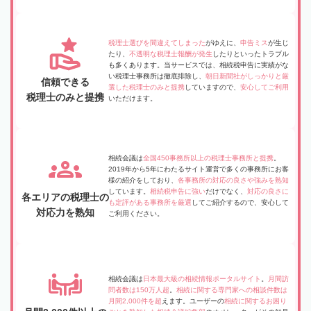
税理士選びを間違えてしまった
がゆえに、
申告ミス
が生じ
たり、
不透明な税理士報酬が発生
したりといったトラブル
も多くあります。当サービスでは、相続税申告に実績がな
い税理士事務所は徹底排除し、
朝日新聞社がしっかりと厳
信頼できる
選した税理士のみと提携
していますので、
安心してご利用
税理士のみと提携
いただけます。
相続会議は
全国450事務所以上の税理士事務所と提携
。
2019年から5年にわたるサイト運営で多くの事務所にお客
様の紹介をしており、
各事務所の対応の良さや強みを熟知
しています。
相続税申告に強い
だけでなく、
対応の良さに
各エリアの税理士の
も定評がある事務所を厳選
してご紹介するので、安心して
対応力を熟知
ご利用ください。
相続会議は
日本最大級の相続情報ポータルサイト
。
月間訪
問者数は150万人超
。
相続に関する専門家への相談件数は
月間2,000件を超
えます。ユーザーの
相続に関するお困り