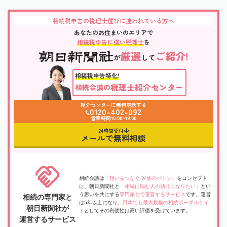
相続税申告の税理士選びに迷われている方へ
あなたのお住まいのエリアで
相続税申告に強い税理士
を
厳選
ご紹介!
が
して
相続税申告特化!
税理士紹介センター
相続会議の
紹介センターに無料電話する
0120-402-092
営業時間10:00~19:00
24時間受付中
メールで無料相談
相続会議は
「想いをつなぐ 家族のバトン」
をコンセプト
に、朝日新聞社と
「相続に悩む人の助けになりたい」
とい
う思いを共にする
専門家とで運営するサービス
です。運営
相続の専門家と
は5年以上になり、
日本でも最大規模の相続ポータルサイ
朝日新聞社が
ト
としてその利便性は高い評価を受けています。
運営するサービス