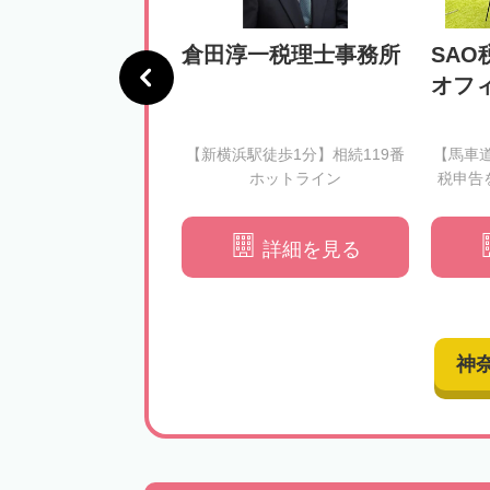
憲税理士事務所
倉田淳一税理士事務所
SAO
オフ
徒歩3分】相続税のルー
【新横浜駅徒歩1分】相続119番
【馬車
きをわかりやすくご説
ホットライン
税申告
できる形での申告をサ
ートいたします
詳細を見る
詳細を見る
神