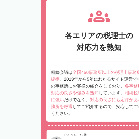
各エリアの税理士の
対応力を熟知
相続会議は
全国450事務所以上の税理士事務
提携
。2019年から5年にわたるサイト運営で
の事務所にお客様の紹介をしており、
各事務
対応の良さや強みを熟知
しています。
相続税
に強い
だけでなく、
対応の良さにも定評があ
務所を厳選
してご紹介するので、安心してご
ください。
T.U. さん 52歳