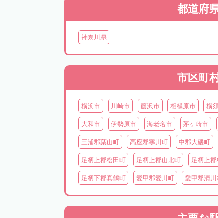
都道府
神奈川県
市区町
横浜市
川崎市
藤沢市
相模原市
横
大和市
伊勢原市
海老名市
茅ヶ崎市
三浦郡葉山町
高座郡寒川町
中郡大磯町
足柄上郡松田町
足柄上郡山北町
足柄上郡
足柄下郡真鶴町
愛甲郡愛川町
愛甲郡清川