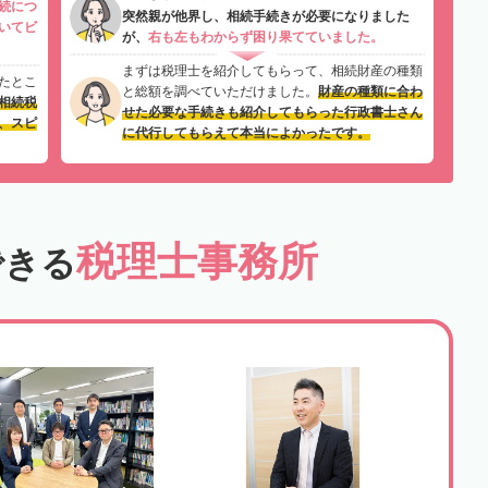
続につ
突然親が他界し、相続手続きが必要になりました
いてビ
が、
右も左もわからず困り果てていました。
まずは税理士を紹介してもらって、相続財産の種類
たとこ
と総額を調べていただけました。
財産の種類に合わ
相続税
せた必要な手続きも紹介してもらった行政書士さん
、スピ
に代行してもらえて本当によかったです。
税理士事務所
できる