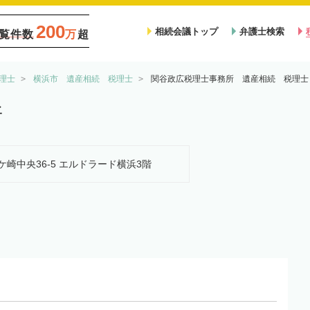
200
相続会議トップ
弁護士検索
覧件数
万
超
理士
横浜市 遺産相続 税理士
関谷政広税理士事務所 遺産相続 税理士
所
茅ケ崎中央36-5 エルドラード横浜3階