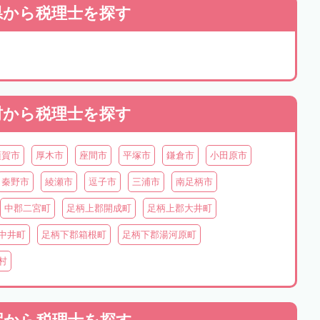
県から
税理士を探す
村から
税理士を探す
須賀市
厚木市
座間市
平塚市
鎌倉市
小田原市
秦野市
綾瀬市
逗子市
三浦市
南足柄市
中郡二宮町
足柄上郡開成町
足柄上郡大井町
中井町
足柄下郡箱根町
足柄下郡湯河原町
村