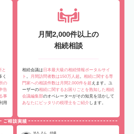
月間2,000件以上の
相続相談
所と
相続会議は
日本最大級の相続情報ポータルサイ
多く
ト
。
月間訪問者数は150万人超
。
相続に関する専
所の
門家への相談件数は月間2,000件を超
えます。ユ
申告
ーザーの
相続に関するお困りごとを熟知した相続
る事
会議編集部
のオペレーターがその知見を活かして
利用
あなたにピッタリの税理士をご紹介
します。
ご相談実績
M.A. さん 48歳