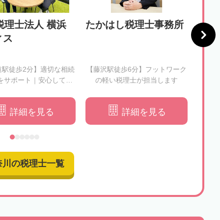
税理士法人 横浜
たかはし税理士事務所
税理
ィス
会計
所
道駅徒歩2分】適切な相続
【藤沢駅徒歩6分】フットワーク
【本厚
をサポート｜安心してお
の軽い税理士が担当します
心に
任せください
詳細を見る
詳細を見る
奈川の税理士一覧