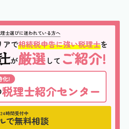
税理士選びに迷われている方へ
リアで
相続税申告に強い税理士
を
厳選
ご紹介!
が
して
化!
税理士紹介センター
の
24時間受付中
ルで無料相談