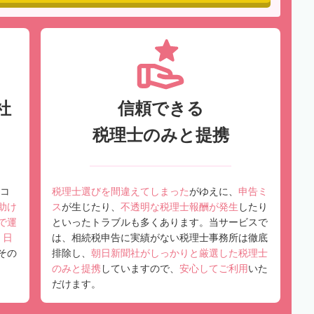
社
信頼できる
税理士のみと提携
コ
税理士選びを間違えてしまった
がゆえに、
申告ミ
助け
ス
が生じたり、
不透明な税理士報酬が発生
したり
で運
といったトラブルも多くあります。当サービスで
、
日
は、相続税申告に実績がない税理士事務所は徹底
その
排除し、
朝日新聞社がしっかりと厳選した税理士
のみと提携
していますので、
安心してご利用
いた
だけます。