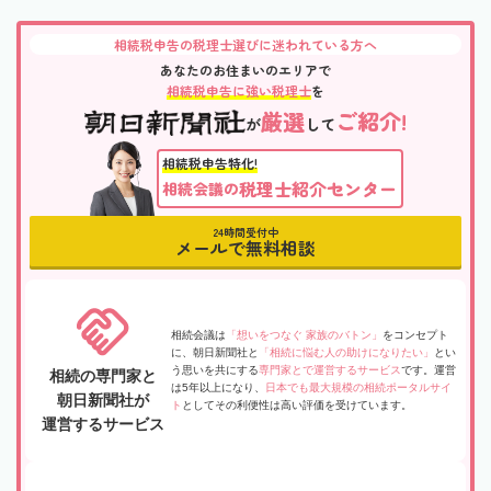
相続税申告の税理士選びに迷われている方へ
あなたのお住まいのエリアで
相続税申告に強い税理士
を
厳選
ご紹介!
が
して
相続税申告特化!
税理士紹介センター
相続会議の
24時間受付中
メールで無料相談
相続会議は
「想いをつなぐ 家族のバトン」
をコンセプト
に、朝日新聞社と
「相続に悩む人の助けになりたい」
とい
う思いを共にする
専門家とで運営するサービス
です。運営
相続の専門家と
は5年以上になり、
日本でも最大規模の相続ポータルサイ
朝日新聞社が
ト
としてその利便性は高い評価を受けています。
運営するサービス