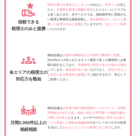
税理士選びを間違えてしまった
がゆえに、
申告ミス
が生じ
たり、
不透明な税理士報酬が発生
したりといったトラブル
も多くあります。当サービスでは、相続税申告に実績がな
い税理士事務所は徹底排除し、
朝日新聞社がしっかりと厳
信頼できる
選した税理士のみと提携
していますので、
安心してご利用
税理士のみと提携
いただけます。
相続会議は
全国450事務所以上の税理士事務所と提携
。
2019年から5年にわたるサイト運営で多くの事務所にお客
様の紹介をしており、
各事務所の対応の良さや強みを熟知
しています。
相続税申告に強い
だけでなく、
対応の良さに
各エリアの税理士の
も定評がある事務所を厳選
してご紹介するので、安心して
対応力を熟知
ご利用ください。
相続会議は
日本最大級の相続情報ポータルサイト
。
月間訪
問者数は150万人超
。
相続に関する専門家への相談件数は
月間2,000件を超
えます。ユーザーの
相続に関するお困り
月間2,000件以上の
ごとを熟知した相続会議編集部
のオペレーターがその知見
を活かして
あなたにピッタリの税理士をご紹介
します。
相続相談