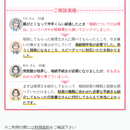
ご相談実績
T.U. さん 52歳
親がとくなって半年くらい経過したとき
「相続についてのお尋
ね」というハガキが税務署から届いてビックリしました。
初回してもらった税理士さんに聞べてもらったところ、引き継
いだ株がまり値上がりしていて、
相続税申告が必要でした。危
うく脱税になるところ、スピーディーに対応いただき助かりま
した。
M.A. さん 48歳
突然親が他界し、相続手続きが必要になりましたが、
右も左も
わからず困り果てていました。
まずは税理士を紹介してもらって、相続財産の種類と総額を調
べていただけました。
財産の種類に合わせた必要な手続きも紹
介してもらった行政書士さんに代行してもらえて本当によかっ
たです。
ご利用の際には
利用規約
をご確認下さい