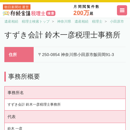
月間閲覧件数
朝日新聞社運営
200万
超
遺産相続 税理士検索トップ
神奈川県 遺産相続 税理士
小田原市 
すずき会計 鈴木一彦税理士事務所
住所
〒250-0854 神奈川県小田原市飯田岡91-3
事務所概要
事務所名
すずき会計 鈴木一彦税理士事務所
代表
鈴木 一彦