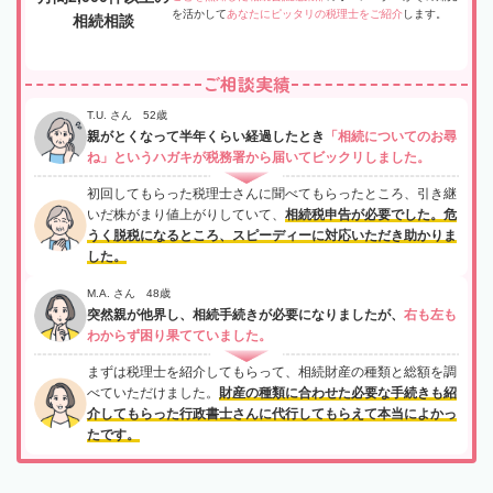
を活かして
あなたにピッタリの税理士をご紹介
します。
相続相談
ご相談実績
T.U. さん 52歳
親がとくなって半年くらい経過したとき
「相続についてのお尋
ね」というハガキが税務署から届いてビックリしました。
初回してもらった税理士さんに聞べてもらったところ、引き継
いだ株がまり値上がりしていて、
相続税申告が必要でした。危
うく脱税になるところ、スピーディーに対応いただき助かりま
した。
M.A. さん 48歳
突然親が他界し、相続手続きが必要になりましたが、
右も左も
わからず困り果てていました。
まずは税理士を紹介してもらって、相続財産の種類と総額を調
べていただけました。
財産の種類に合わせた必要な手続きも紹
介してもらった行政書士さんに代行してもらえて本当によかっ
たです。