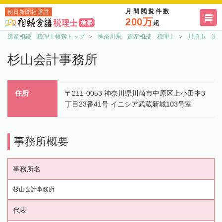
月間閲覧件数
朝日新聞社運営
200万
超
遺産相続 税理士検索トップ
神奈川県 遺産相続 税理士
川崎市 遺
杉山会計事務所
住所
〒211-0053 神奈川県川崎市中原区上小田中3
丁目23番41号 イニシア武蔵新城103号室
事務所概要
事務所名
杉山会計事務所
代表