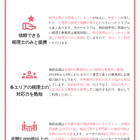
税理士選びを間違えてしまった
がゆえに、
申告ミス
が生じ
たり、
不透明な税理士報酬が発生
したりといったトラブル
も多くあります。当サービスでは、相続税申告に実績がな
い税理士事務所は徹底排除し、
朝日新聞社がしっかりと厳
信頼できる
選した税理士のみと提携
していますので、
安心してご利用
税理士のみと提携
いただけます。
相続会議は
全国450事務所以上の税理士事務所と提携
。
2019年から5年にわたるサイト運営で多くの事務所にお客
様の紹介をしており、
各事務所の対応の良さや強みを熟知
しています。
相続税申告に強い
だけでなく、
対応の良さに
各エリアの税理士の
も定評がある事務所を厳選
してご紹介するので、安心して
対応力を熟知
ご利用ください。
相続会議は
日本最大級の相続情報ポータルサイト
。
月間訪
問者数は150万人超
。
相続に関する専門家への相談件数は
月間2,000件を超
えます。ユーザーの
相続に関するお困り
月間2,000件以上の
ごとを熟知した相続会議編集部
のオペレーターがその知見