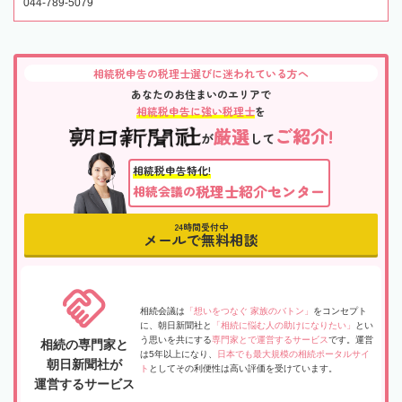
044-789-5079
相続税申告の税理士選びに迷われている方へ
あなたのお住まいのエリアで
相続税申告に強い税理士
を
厳選
ご紹介!
が
して
相続税申告特化!
税理士紹介センター
相続会議の
24時間受付中
メールで無料相談
相続会議は
「想いをつなぐ 家族のバトン」
をコンセプト
に、朝日新聞社と
「相続に悩む人の助けになりたい」
とい
う思いを共にする
専門家とで運営するサービス
です。運営
相続の専門家と
は5年以上になり、
日本でも最大規模の相続ポータルサイ
朝日新聞社が
ト
としてその利便性は高い評価を受けています。
運営するサービス