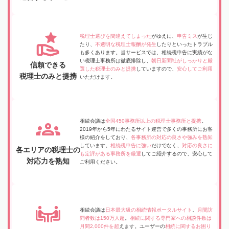
税理士選びを間違えてしまった
がゆえに、
申告ミス
が生じ
たり、
不透明な税理士報酬が発生
したりといったトラブル
も多くあります。当サービスでは、相続税申告に実績がな
い税理士事務所は徹底排除し、
朝日新聞社がしっかりと厳
信頼できる
選した税理士のみと提携
していますので、
安心してご利用
税理士のみと提携
いただけます。
相続会議は
全国450事務所以上の税理士事務所と提携
。
2019年から5年にわたるサイト運営で多くの事務所にお客
様の紹介をしており、
各事務所の対応の良さや強みを熟知
しています。
相続税申告に強い
だけでなく、
対応の良さに
各エリアの税理士の
も定評がある事務所を厳選
してご紹介するので、安心して
対応力を熟知
ご利用ください。
相続会議は
日本最大級の相続情報ポータルサイト
。
月間訪
問者数は150万人超
。
相続に関する専門家への相談件数は
月間2,000件を超
えます。ユーザーの
相続に関するお困り