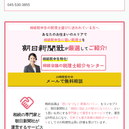
045-530-3855
相続税申告の税理士選びに迷われている方へ
あなたのお住まいのエリアで
相続税申告に強い税理士
を
厳選
ご紹介!
が
して
相続税申告特化!
税理士紹介センター
相続会議の
24時間受付中
メールで無料相談
相続会議は
「想いをつなぐ 家族のバトン」
をコンセプト
に、朝日新聞社と
「相続に悩む人の助けになりたい」
とい
う思いを共にする
専門家とで運営するサービス
です。運営
相続の専門家と
は5年以上になり、
日本でも最大規模の相続ポータルサイ
朝日新聞社が
ト
としてその利便性は高い評価を受けています。
運営するサービス