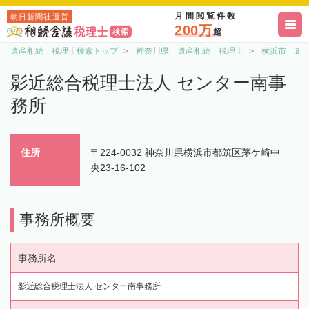
月間閲覧件数
朝日新聞社運営
200万
超
遺産相続 税理士検索トップ
神奈川県 遺産相続 税理士
横浜市 遺
影近総合税理士法人 センター南事
務所
住所
〒224-0032 神奈川県横浜市都筑区茅ケ崎中
央23-16-102
事務所概要
事務所名
影近総合税理士法人 センター南事務所