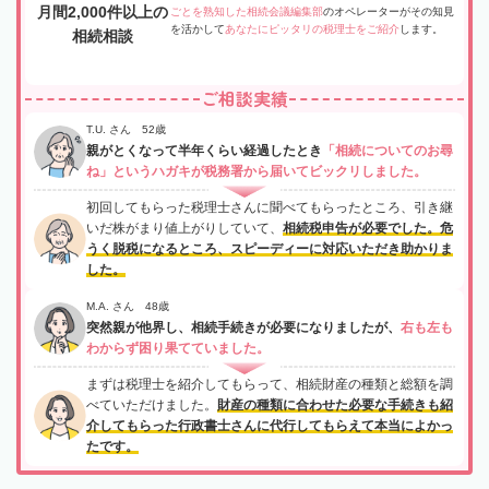
月間2,000件以上の
ごとを熟知した相続会議編集部
のオペレーターがその知見
を活かして
あなたにピッタリの税理士をご紹介
します。
相続相談
ご相談実績
T.U. さん 52歳
親がとくなって半年くらい経過したとき
「相続についてのお尋
ね」というハガキが税務署から届いてビックリしました。
初回してもらった税理士さんに聞べてもらったところ、引き継
いだ株がまり値上がりしていて、
相続税申告が必要でした。危
うく脱税になるところ、スピーディーに対応いただき助かりま
した。
M.A. さん 48歳
突然親が他界し、相続手続きが必要になりましたが、
右も左も
わからず困り果てていました。
まずは税理士を紹介してもらって、相続財産の種類と総額を調
べていただけました。
財産の種類に合わせた必要な手続きも紹
介してもらった行政書士さんに代行してもらえて本当によかっ
たです。