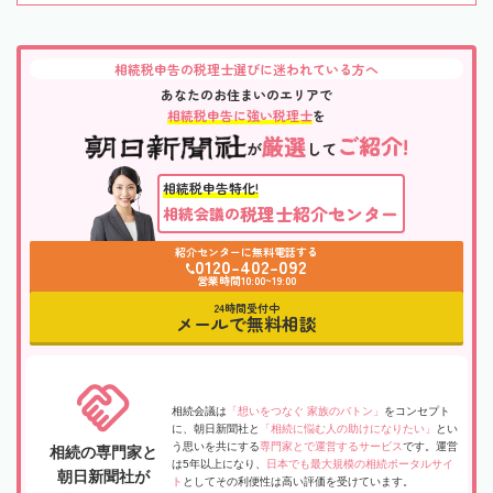
相続税申告の税理士選びに迷われている方へ
あなたのお住まいのエリアで
相続税申告に強い税理士
を
厳選
ご紹介!
が
して
相続税申告特化!
税理士紹介センター
相続会議の
紹介センターに無料電話する
0120-402-092
営業時間10:00~19:00
24時間受付中
メールで無料相談
相続会議は
「想いをつなぐ 家族のバトン」
をコンセプト
に、朝日新聞社と
「相続に悩む人の助けになりたい」
とい
う思いを共にする
専門家とで運営するサービス
です。運営
相続の専門家と
は5年以上になり、
日本でも最大規模の相続ポータルサイ
朝日新聞社が
ト
としてその利便性は高い評価を受けています。