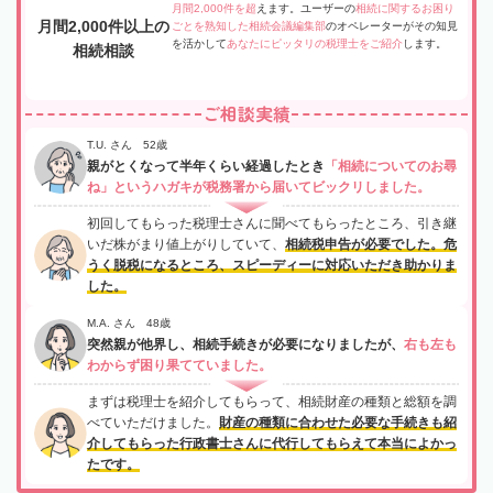
月間2,000件を超
えます。ユーザーの
相続に関するお困り
月間2,000件以上の
ごとを熟知した相続会議編集部
のオペレーターがその知見
を活かして
あなたにピッタリの税理士をご紹介
します。
相続相談
ご相談実績
T.U. さん 52歳
親がとくなって半年くらい経過したとき
「相続についてのお尋
ね」というハガキが税務署から届いてビックリしました。
初回してもらった税理士さんに聞べてもらったところ、引き継
いだ株がまり値上がりしていて、
相続税申告が必要でした。危
うく脱税になるところ、スピーディーに対応いただき助かりま
した。
M.A. さん 48歳
突然親が他界し、相続手続きが必要になりましたが、
右も左も
わからず困り果てていました。
まずは税理士を紹介してもらって、相続財産の種類と総額を調
べていただけました。
財産の種類に合わせた必要な手続きも紹
介してもらった行政書士さんに代行してもらえて本当によかっ
たです。