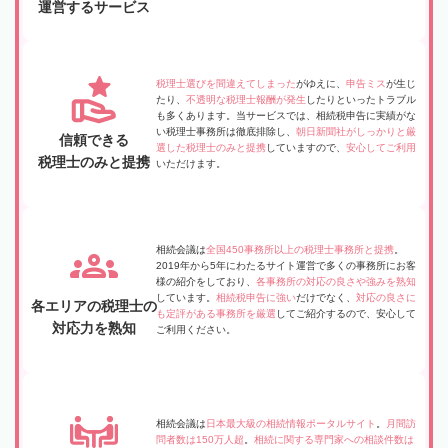
運営するサービス
税理士選びを間違えてしまった
がゆえに、
申告ミス
が生じ
たり、
不透明な税理士報酬が発生
したりといったトラブル
も多くあります。当サービスでは、相続税申告に実績がな
い税理士事務所は徹底排除し、
朝日新聞社がしっかりと厳
信頼できる
選した税理士のみと提携
していますので、
安心してご利用
税理士のみと提携
いただけます。
相続会議は
全国450事務所以上の税理士事務所と提携
。
2019年から5年にわたるサイト運営で多くの事務所にお客
様の紹介をしており、
各事務所の対応の良さや強みを熟知
しています。
相続税申告に強い
だけでなく、
対応の良さに
各エリアの税理士の
も定評がある事務所を厳選
してご紹介するので、安心して
対応力を熟知
ご利用ください。
相続会議は
日本最大級の相続情報ポータルサイト
。
月間訪
問者数は150万人超
。
相続に関する専門家への相談件数は