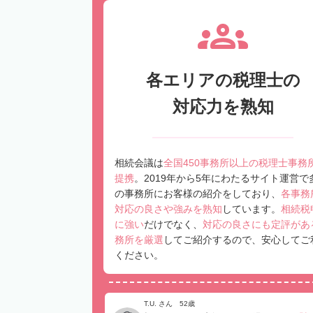
各エリアの税理士の
対応力を熟知
相続会議は
全国450事務所以上の税理士事務
提携
。2019年から5年にわたるサイト運営で
の事務所にお客様の紹介をしており、
各事務
対応の良さや強みを熟知
しています。
相続税
に強い
だけでなく、
対応の良さにも定評があ
務所を厳選
してご紹介するので、安心してご
ください。
T.U. さん 52歳