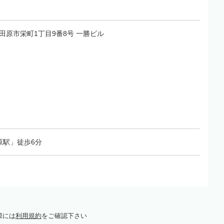
県小田原市栄町1丁目9番8号 一勝ビル
原駅」徒歩6分
際には
利用規約
をご確認下さい