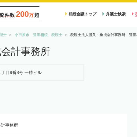
200
相続会議トップ
弁護士検索
覧件数
万
超
理士
小田原市 遺産相続 税理士
税理士法人勝又・重成会計事務所 遺産
成会計事務所
町1丁目9番8号 一勝ビル
会計事務所