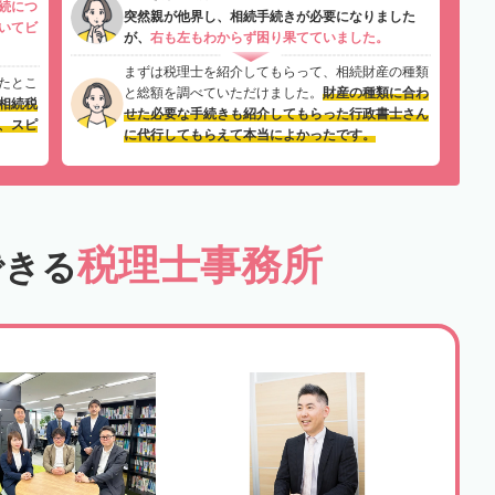
続につ
突然親が他界し、相続手続きが必要になりました
いてビ
が、
右も左もわからず困り果てていました。
まずは税理士を紹介してもらって、相続財産の種類
たとこ
と総額を調べていただけました。
財産の種類に合わ
相続税
せた必要な手続きも紹介してもらった行政書士さん
、スピ
に代行してもらえて本当によかったです。
税理士事務所
できる