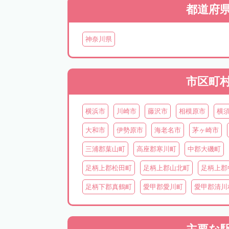
都道府
神奈川県
市区町
横浜市
川崎市
藤沢市
相模原市
横
大和市
伊勢原市
海老名市
茅ヶ崎市
三浦郡葉山町
高座郡寒川町
中郡大磯町
足柄上郡松田町
足柄上郡山北町
足柄上郡
足柄下郡真鶴町
愛甲郡愛川町
愛甲郡清川