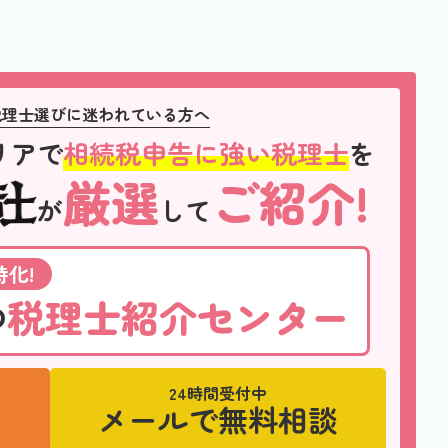
税理士選びに迷われている方へ
リアで
相続税申告に強い税理士
を
厳選
ご紹介!
が
して
化!
税理士紹介センター
の
24時間受付中
メールで無料相談