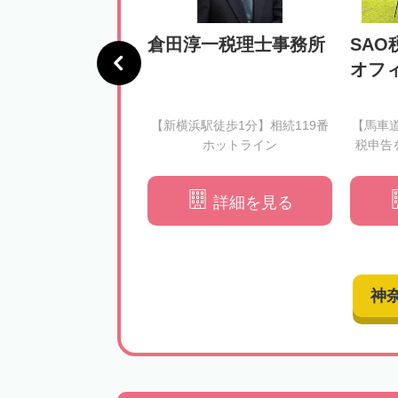
憲税理士事務所
倉田淳一税理士事務所
SAO
オフ
徒歩3分】相続税のルー
【新横浜駅徒歩1分】相続119番
【馬車
きをわかりやすくご説
ホットライン
税申告
できる形での申告をサ
ートいたします
詳細を見る
詳細を見る
神