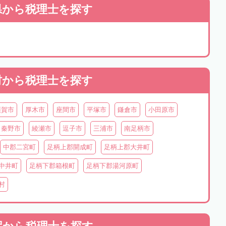
県から
税理士を探す
村から
税理士を探す
須賀市
厚木市
座間市
平塚市
鎌倉市
小田原市
秦野市
綾瀬市
逗子市
三浦市
南足柄市
中郡二宮町
足柄上郡開成町
足柄上郡大井町
中井町
足柄下郡箱根町
足柄下郡湯河原町
村