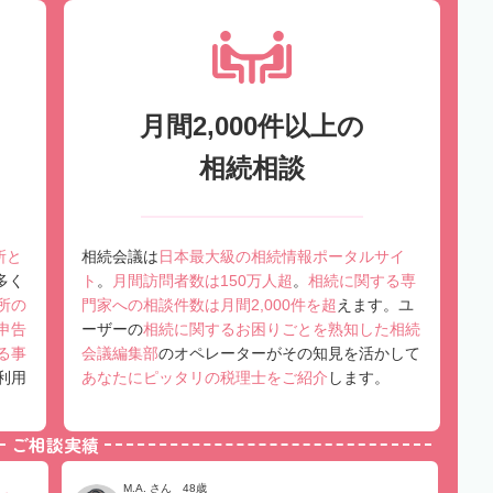
月間2,000件以上の
相続相談
所と
相続会議は
日本最大級の相続情報ポータルサイ
多く
ト
。
月間訪問者数は150万人超
。
相続に関する専
所の
門家への相談件数は月間2,000件を超
えます。ユ
申告
ーザーの
相続に関するお困りごとを熟知した相続
る事
会議編集部
のオペレーターがその知見を活かして
利用
あなたにピッタリの税理士をご紹介
します。
ご相談実績
M.A. さん 48歳