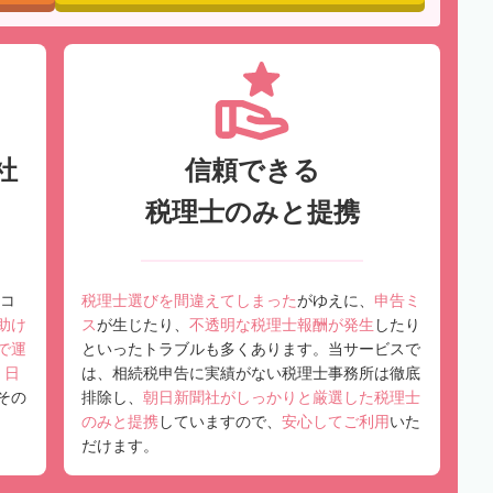
社
信頼できる
税理士のみと提携
コ
税理士選びを間違えてしまった
がゆえに、
申告ミ
助け
ス
が生じたり、
不透明な税理士報酬が発生
したり
で運
といったトラブルも多くあります。当サービスで
、
日
は、相続税申告に実績がない税理士事務所は徹底
その
排除し、
朝日新聞社がしっかりと厳選した税理士
のみと提携
していますので、
安心してご利用
いた
だけます。