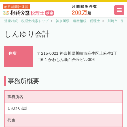
月間閲覧件数
朝日新聞社運営
200万
超
遺産相続 税理士検索トップ
神奈川県 遺産相続 税理士
川崎市 遺
しんゆり会計
住所
〒215-0021 神奈川県川崎市麻生区上麻生1丁
目6-1 かわしん新百合丘ビル306
事務所概要
事務所名
しんゆり会計
代表