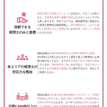
税理士選びを間違えてしまった
がゆえに、
申告ミス
が生じ
たり、
不透明な税理士報酬が発生
したりといったトラブル
も多くあります。当サービスでは、相続税申告に実績がな
い税理士事務所は徹底排除し、
朝日新聞社がしっかりと厳
信頼できる
選した税理士のみと提携
していますので、
安心してご利用
税理士のみと提携
いただけます。
相続会議は
全国450事務所以上の税理士事務所と提携
。
2019年から5年にわたるサイト運営で多くの事務所にお客
様の紹介をしており、
各事務所の対応の良さや強みを熟知
しています。
相続税申告に強い
だけでなく、
対応の良さに
各エリアの税理士の
も定評がある事務所を厳選
してご紹介するので、安心して
対応力を熟知
ご利用ください。
相続会議は
日本最大級の相続情報ポータルサイト
。
月間訪
問者数は150万人超
。
相続に関する専門家への相談件数は
月間2,000件を超
えます。ユーザーの
相続に関するお困り
月間2,000件以上の
ごとを熟知した相続会議編集部
のオペレーターがその知見