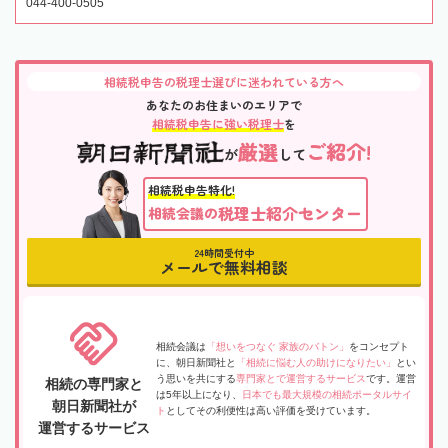
044-400-0505
相続税申告の税理士選びに迷われている方へ
あなたのお住まいのエリアで
相続税申告に強い税理士
を
厳選
ご紹介!
が
して
相続税申告特化!
税理士紹介センター
相続会議の
24時間受付中
メールで無料相談
相続会議は
「想いをつなぐ 家族のバトン」
をコンセプト
に、朝日新聞社と
「相続に悩む人の助けになりたい」
とい
う思いを共にする
専門家とで運営するサービス
です。運営
相続の専門家と
は5年以上になり、
日本でも最大規模の相続ポータルサイ
朝日新聞社が
ト
としてその利便性は高い評価を受けています。
運営するサービス