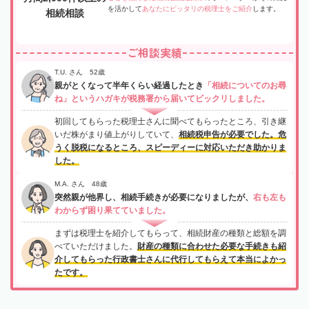
を活かして
あなたにピッタリの税理士をご紹介
します。
相続相談
ご相談実績
T.U. さん 52歳
親がとくなって半年くらい経過したとき
「相続についてのお尋
ね」というハガキが税務署から届いてビックリしました。
初回してもらった税理士さんに聞べてもらったところ、引き継
いだ株がまり値上がりしていて、
相続税申告が必要でした。危
うく脱税になるところ、スピーディーに対応いただき助かりま
した。
M.A. さん 48歳
突然親が他界し、相続手続きが必要になりましたが、
右も左も
わからず困り果てていました。
まずは税理士を紹介してもらって、相続財産の種類と総額を調
べていただけました。
財産の種類に合わせた必要な手続きも紹
介してもらった行政書士さんに代行してもらえて本当によかっ
たです。