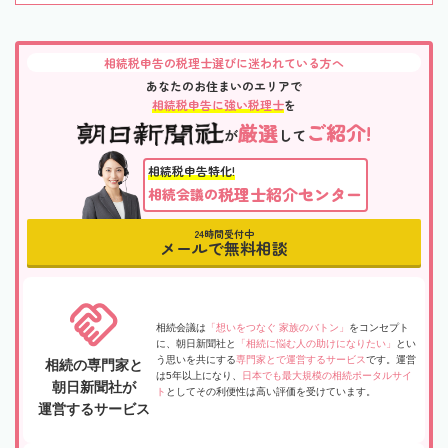
相続税申告の税理士選びに迷われている方へ
あなたのお住まいのエリアで
相続税申告に強い税理士
を
厳選
ご紹介!
が
して
相続税申告特化!
税理士紹介センター
相続会議の
24時間受付中
メールで無料相談
相続会議は
「想いをつなぐ 家族のバトン」
をコンセプト
に、朝日新聞社と
「相続に悩む人の助けになりたい」
とい
う思いを共にする
専門家とで運営するサービス
です。運営
相続の専門家と
は5年以上になり、
日本でも最大規模の相続ポータルサイ
朝日新聞社が
ト
としてその利便性は高い評価を受けています。
運営するサービス