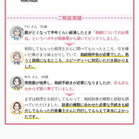
ご相談実績
T.U. さん 52歳
親がとくなって半年くらい経過したとき
「相続についてのお尋
ね」というハガキが税務署から届いてビックリしました。
初回してもらった税理士さんに聞べてもらったところ、引き継
いだ株がまり値上がりしていて、
相続税申告が必要でした。危
うく脱税になるところ、スピーディーに対応いただき助かりま
した。
M.A. さん 48歳
突然親が他界し、相続手続きが必要になりましたが、
右も左も
わからず困り果てていました。
まずは税理士を紹介してもらって、相続財産の種類と総額を調
べていただけました。
財産の種類に合わせた必要な手続きも紹
介してもらった行政書士さんに代行してもらえて本当によかっ
たです。