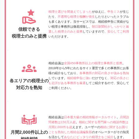
税理士選びを間違えてしまった
がゆえに、
申告ミス
が生じ
たり、
不透明な税理士報酬が発生
したりといったトラブル
も多くあります。当サービスでは、相続税申告に実績がな
い税理士事務所は徹底排除し、
朝日新聞社がしっかりと厳
信頼できる
選した税理士のみと提携
していますので、
安心してご利用
税理士のみと提携
いただけます。
相続会議は
全国450事務所以上の税理士事務所と提携
。
2019年から5年にわたるサイト運営で多くの事務所にお客
様の紹介をしており、
各事務所の対応の良さや強みを熟知
しています。
相続税申告に強い
だけでなく、
対応の良さに
各エリアの税理士の
も定評がある事務所を厳選
してご紹介するので、安心して
対応力を熟知
ご利用ください。
相続会議は
日本最大級の相続情報ポータルサイト
。
月間訪
問者数は150万人超
。
相続に関する専門家への相談件数は
月間2,000件を超
えます。ユーザーの
相続に関するお困り
月間2,000件以上の
ごとを熟知した相続会議編集部
のオペレーターがその知見
を活かして
あなたにピッタリの税理士をご紹介
します。
相続相談