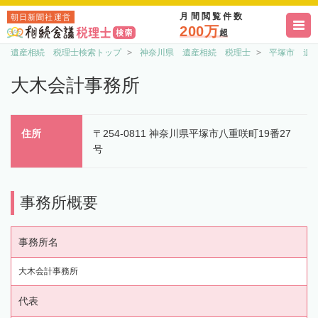
月間閲覧件数
朝日新聞社運営
200万
超
遺産相続 税理士検索トップ
神奈川県 遺産相続 税理士
平塚市 遺
大木会計事務所
住所
〒254-0811 神奈川県平塚市八重咲町19番27
号
事務所概要
事務所名
大木会計事務所
代表