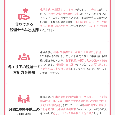
税理士選びを間違えてしまった
がゆえに、
申告ミス
が生じ
たり、
不透明な税理士報酬が発生
したりといったトラブル
も多くあります。当サービスでは、相続税申告に実績がな
い税理士事務所は徹底排除し、
朝日新聞社がしっかりと厳
信頼できる
選した税理士のみと提携
していますので、
安心してご利用
税理士のみと提携
いただけます。
相続会議は
全国450事務所以上の税理士事務所と提携
。
2019年から5年にわたるサイト運営で多くの事務所にお客
様の紹介をしており、
各事務所の対応の良さや強みを熟知
しています。
相続税申告に強い
だけでなく、
対応の良さに
各エリアの税理士の
も定評がある事務所を厳選
してご紹介するので、安心して
対応力を熟知
ご利用ください。
相続会議は
日本最大級の相続情報ポータルサイト
。
月間訪
問者数は150万人超
。
相続に関する専門家への相談件数は
月間2,000件を超
えます。ユーザーの
相続に関するお困り
月間2,000件以上の
ごとを熟知した相続会議編集部
のオペレーターがその知見
を活かして
あなたにピッタリの税理士をご紹介
します。
相続相談