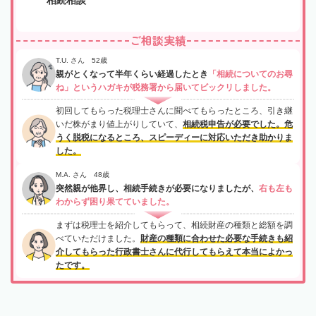
ご相談実績
T.U. さん 52歳
親がとくなって半年くらい経過したとき
「相続についてのお尋
ね」というハガキが税務署から届いてビックリしました。
初回してもらった税理士さんに聞べてもらったところ、引き継
いだ株がまり値上がりしていて、
相続税申告が必要でした。危
うく脱税になるところ、スピーディーに対応いただき助かりま
した。
M.A. さん 48歳
突然親が他界し、相続手続きが必要になりましたが、
右も左も
わからず困り果てていました。
まずは税理士を紹介してもらって、相続財産の種類と総額を調
べていただけました。
財産の種類に合わせた必要な手続きも紹
介してもらった行政書士さんに代行してもらえて本当によかっ
たです。