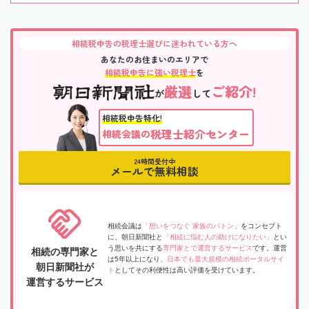
相続税申告の税理士選びに迷われている方へ
あなたのお住まいのエリアで
相続税申告に強い税理士
を
厳選
ご紹介!
が
して
相続税申告特化!
税理士紹介センター
相続会議の
24時間受付中
メールで無料相談
相続会議は
「想いをつなぐ 家族のバトン」
をコンセプト
に、朝日新聞社と
「相続に悩む人の助けになりたい」
とい
う思いを共にする
専門家とで運営するサービス
です。運営
相続の専門家と
は5年以上になり、
日本でも最大規模の相続ポータルサイ
朝日新聞社が
ト
としてその利便性は高い評価を受けています。
運営するサービス