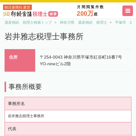
月間閲覧件数
朝日新聞社運営
200万
超
遺産相続 税理士検索トップ
神奈川県 遺産相続 税理士
平塚市 遺
岩井雅志税理士事務所
住所
〒254-0043 神奈川県平塚市紅谷町16番7号
YO-nineビル2階
事務所概要
事務所名
岩井雅志税理士事務所
代表