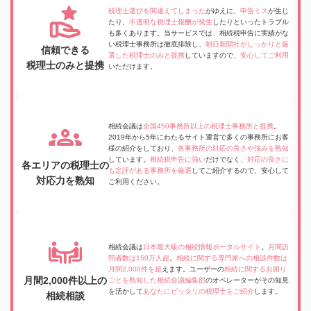
税理士選びを間違えてしまった
がゆえに、
申告ミス
が生じ
たり、
不透明な税理士報酬が発生
したりといったトラブル
も多くあります。当サービスでは、相続税申告に実績がな
い税理士事務所は徹底排除し、
朝日新聞社がしっかりと厳
信頼できる
選した税理士のみと提携
していますので、
安心してご利用
税理士のみと提携
いただけます。
相続会議は
全国450事務所以上の税理士事務所と提携
。
2019年から5年にわたるサイト運営で多くの事務所にお客
様の紹介をしており、
各事務所の対応の良さや強みを熟知
しています。
相続税申告に強い
だけでなく、
対応の良さに
各エリアの税理士の
も定評がある事務所を厳選
してご紹介するので、安心して
対応力を熟知
ご利用ください。
相続会議は
日本最大級の相続情報ポータルサイト
。
月間訪
問者数は150万人超
。
相続に関する専門家への相談件数は
月間2,000件を超
えます。ユーザーの
相続に関するお困り
月間2,000件以上の
ごとを熟知した相続会議編集部
のオペレーターがその知見
を活かして
あなたにピッタリの税理士をご紹介
します。
相続相談