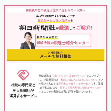
相続税申告の税理士選びに迷われている方へ
あなたのお住まいのエリアで
相続税申告に強い税理士
を
厳選
ご紹介!
が
して
相続税申告特化!
税理士紹介センター
相続会議の
24時間受付中
メールで無料相談
相続会議は
「想いをつなぐ 家族のバトン」
をコンセプト
に、朝日新聞社と
「相続に悩む人の助けになりたい」
とい
う思いを共にする
専門家とで運営するサービス
です。運営
相続の専門家と
は5年以上になり、
日本でも最大規模の相続ポータルサイ
朝日新聞社が
ト
としてその利便性は高い評価を受けています。
運営するサービス