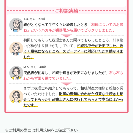
ご相談実績
T.U. さん 52歳
親がとくなって半年くらい経過したとき
「相続についてのお尋
ね」というハガキが税務署から届いてビックリしました。
初回してもらった税理士さんに聞べてもらったところ、引き継
いだ株がまり値上がりしていて、
相続税申告が必要でした。危
うく脱税になるところ、スピーディーに対応いただき助かりま
した。
M.A. さん 48歳
突然親が他界し、相続手続きが必要になりましたが、
右も左も
わからず困り果てていました。
まずは税理士を紹介してもらって、相続財産の種類と総額を調
べていただけました。
財産の種類に合わせた必要な手続きも紹
介してもらった行政書士さんに代行してもらえて本当によかっ
たです。
ご利用の際には
利用規約
をご確認下さい