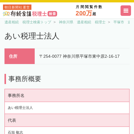
月間閲覧件数
朝日新聞社運営
200万
超
遺産相続 税理士検索トップ
神奈川県 遺産相続 税理士
平塚市 遺
あい税理士法人
住所
〒254-0077 神奈川県平塚市東中原2-16-17
事務所概要
事務所名
あい税理士法人
代表
石垣 敬志