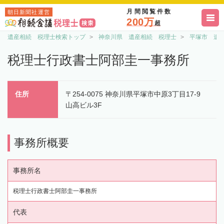
月間閲覧件数
朝日新聞社運営
200万
超
遺産相続 税理士検索トップ
神奈川県 遺産相続 税理士
平塚市 遺
税理士行政書士阿部圭一事務所
住所
〒254-0075 神奈川県平塚市中原3丁目17-9
山高ビル3F
事務所概要
事務所名
税理士行政書士阿部圭一事務所
代表