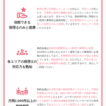
税理士選びを間違えてしまった
がゆえに、
申告ミス
が生じ
たり、
不透明な税理士報酬が発生
したりといったトラブル
も多くあります。当サービスでは、相続税申告に実績がな
い税理士事務所は徹底排除し、
朝日新聞社がしっかりと厳
信頼できる
選した税理士のみと提携
していますので、
安心してご利用
税理士のみと提携
いただけます。
相続会議は
全国450事務所以上の税理士事務所と提携
。
2019年から5年にわたるサイト運営で多くの事務所にお客
様の紹介をしており、
各事務所の対応の良さや強みを熟知
しています。
相続税申告に強い
だけでなく、
対応の良さに
各エリアの税理士の
も定評がある事務所を厳選
してご紹介するので、安心して
対応力を熟知
ご利用ください。
相続会議は
日本最大級の相続情報ポータルサイト
。
月間訪
問者数は150万人超
。
相続に関する専門家への相談件数は
月間2,000件を超
えます。ユーザーの
相続に関するお困り
月間2,000件以上の
ごとを熟知した相続会議編集部
のオペレーターがその知見
を活かして
あなたにピッタリの税理士をご紹介
します。
相続相談