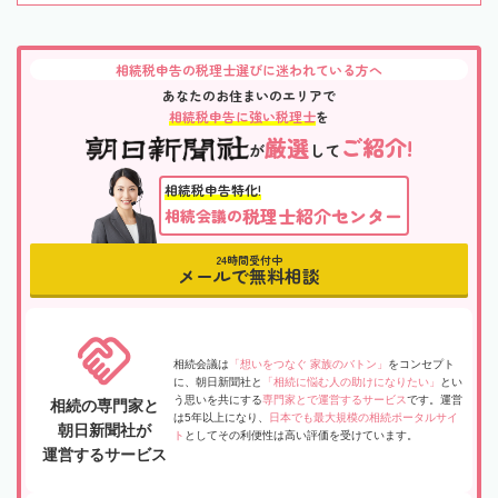
相続税申告の税理士選びに迷われている方へ
あなたのお住まいのエリアで
相続税申告に強い税理士
を
厳選
ご紹介!
が
して
相続税申告特化!
税理士紹介センター
相続会議の
24時間受付中
メールで無料相談
相続会議は
「想いをつなぐ 家族のバトン」
をコンセプト
に、朝日新聞社と
「相続に悩む人の助けになりたい」
とい
う思いを共にする
専門家とで運営するサービス
です。運営
相続の専門家と
は5年以上になり、
日本でも最大規模の相続ポータルサイ
朝日新聞社が
ト
としてその利便性は高い評価を受けています。
運営するサービス