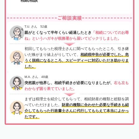
ご相談実績
T.U. さん 52歳
親がとくなって半年くらい経過したとき
「相続についてのお尋
ね」というハガキが税務署から届いてビックリしました。
初回してもらった税理士さんに聞べてもらったところ、引き継
いだ株がまり値上がりしていて、
相続税申告が必要でした。危
うく脱税になるところ、スピーディーに対応いただき助かりま
した。
M.A. さん 48歳
突然親が他界し、相続手続きが必要になりましたが、
右も左も
わからず困り果てていました。
まずは税理士を紹介してもらって、相続財産の種類と総額を調
べていただけました。
財産の種類に合わせた必要な手続きも紹
介してもらった行政書士さんに代行してもらえて本当によかっ
たです。