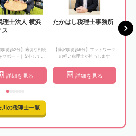
税理士法人 横浜
たかはし税理士事務所
税理
ィス
会計
所
道駅徒歩2分】適切な相続
【藤沢駅徒歩6分】フットワーク
【本厚
をサポート｜安心してお
の軽い税理士が担当します
心に
任せください
詳細を見る
詳細を見る
奈川の税理士一覧