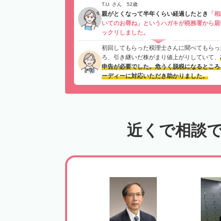
T.U. さん 52歳
親がとくなって半年くらい経過したとき
「相
いてのお尋ね」というハガキが税務署から届
ックリしました。
初回してもらった税理士さんに聞べてもらっ
ろ、引き継いだ株がまり値上がりしていて、
申告が必要でした。危うく脱税になるところ
ーディーに対応いただき助かりました。
近くで相談