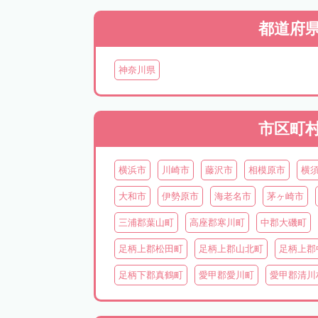
都道府
神奈川県
市区町
横浜市
川崎市
藤沢市
相模原市
横
大和市
伊勢原市
海老名市
茅ヶ崎市
三浦郡葉山町
高座郡寒川町
中郡大磯町
足柄上郡松田町
足柄上郡山北町
足柄上郡
足柄下郡真鶴町
愛甲郡愛川町
愛甲郡清川