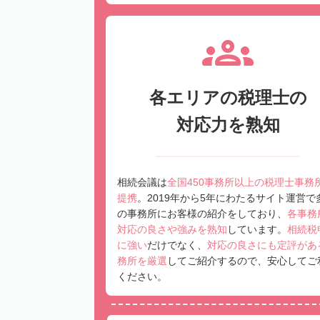
各エリアの税理士の
対応力を熟知
相続会議は
全国450事務所以上の税理士事務
提携
。2019年から5年にわたるサイト運営で
の事務所にお客様の紹介をしており、
各事務
対応の良さや強みを熟知
しています。
相続税
に強い
だけでなく、
対応の良さにも定評があ
務所を厳選
してご紹介するので、安心してご
ください。