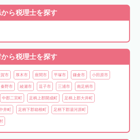
県から
税理士を探す
村から
税理士を探す
須賀市
厚木市
座間市
平塚市
鎌倉市
小田原市
秦野市
綾瀬市
逗子市
三浦市
南足柄市
中郡二宮町
足柄上郡開成町
足柄上郡大井町
中井町
足柄下郡箱根町
足柄下郡湯河原町
村