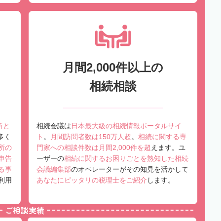
月間2,000件以上の
相続相談
所と
相続会議は
日本最大級の相続情報ポータルサイ
多く
ト
。
月間訪問者数は150万人超
。
相続に関する専
所の
門家への相談件数は月間2,000件を超
えます。ユ
申告
ーザーの
相続に関するお困りごとを熟知した相続
る事
会議編集部
のオペレーターがその知見を活かして
利用
あなたにピッタリの税理士をご紹介
します。
ご相談実績