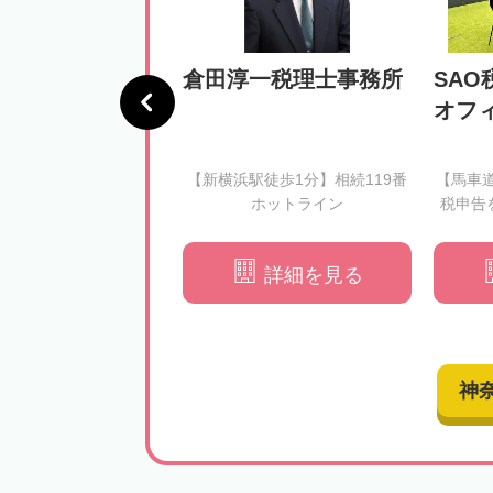
憲税理士事務所
倉田淳一税理士事務所
SAO
オフ
徒歩3分】相続税のルー
【新横浜駅徒歩1分】相続119番
【馬車
きをわかりやすくご説
ホットライン
税申告
できる形での申告をサ
ートいたします
詳細を見る
詳細を見る
神