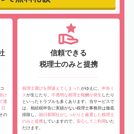
社
信頼できる
税理士のみと提携
コ
税理士選びを間違えてしまった
がゆえに、
申告ミ
助け
ス
が生じたり、
不透明な税理士報酬が発生
したり
で運
といったトラブルも多くあります。当サービスで
、
日
は、相続税申告に実績がない税理士事務所は徹底
その
排除し、
朝日新聞社がしっかりと厳選した税理士
のみと提携
していますので、
安心してご利用
いた
だけます。