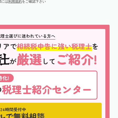
際には
利用規約
をご確認下さい
税理士選びに迷われている方へ
リアで
相続税申告に強い税理士
を
厳選
ご紹介!
が
して
化!
税理士紹介センター
の
24時間受付中
ルで無料相談