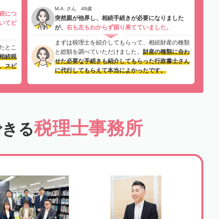
M.A. さん 48歳
続につ
突然親が他界し、相続手続きが必要になりました
いてビ
が、
右も左もわからず困り果てていました。
まずは税理士を紹介してもらって、相続財産の種類
たとこ
と総額を調べていただけました。
財産の種類に合わ
相続税
せた必要な手続きも紹介してもらった行政書士さん
、スピ
に代行してもらえて本当によかったです。
税理士事務所
できる