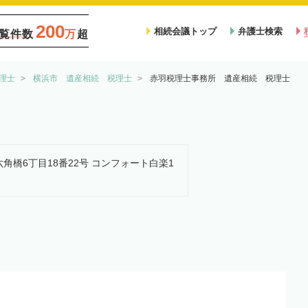
200
相続会議トップ
弁護士検索
覧件数
万
超
理士
横浜市 遺産相続 税理士
赤羽税理士事務所 遺産相続 税理士
六角橋6丁目18番22号 コンフォート白楽1