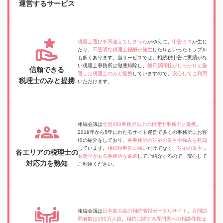
運営するサービス
税理士選びを間違えてしまった
がゆえに、
申告ミス
が生じ
たり、
不透明な税理士報酬が発生
したりといったトラブル
も多くあります。当サービスでは、相続税申告に実績がな
い税理士事務所は徹底排除し、
朝日新聞社がしっかりと厳
信頼できる
選した税理士のみと提携
していますので、
安心してご利用
税理士のみと提携
いただけます。
相続会議は
全国450事務所以上の税理士事務所と提携
。
2019年から5年にわたるサイト運営で多くの事務所にお客
様の紹介をしており、
各事務所の対応の良さや強みを熟知
しています。
相続税申告に強い
だけでなく、
対応の良さに
各エリアの税理士の
も定評がある事務所を厳選
してご紹介するので、安心して
対応力を熟知
ご利用ください。
相続会議は
日本最大級の相続情報ポータルサイト
。
月間訪
問者数は150万人超
。
相続に関する専門家への相談件数は