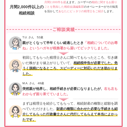
月間2,000件を超
えます。ユーザーの
相続に関するお困り
月間2,000件以上の
ごとを熟知した相続会議編集部
のオペレーターがその知見
を活かして
あなたにピッタリの税理士をご紹介
します。
相続相談
ご相談実績
T.U. さん 52歳
親がとくなって半年くらい経過したとき
「相続についてのお尋
ね」というハガキが税務署から届いてビックリしました。
初回してもらった税理士さんに聞べてもらったところ、引き継
いだ株がまり値上がりしていて、
相続税申告が必要でした。危
うく脱税になるところ、スピーディーに対応いただき助かりま
した。
M.A. さん 48歳
突然親が他界し、相続手続きが必要になりましたが、
右も左も
わからず困り果てていました。
まずは税理士を紹介してもらって、相続財産の種類と総額を調
べていただけました。
財産の種類に合わせた必要な手続きも紹
介してもらった行政書士さんに代行してもらえて本当によかっ
たです。