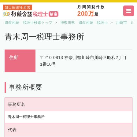
月間閲覧件数
朝日新聞社運営
200万
超
遺産相続 税理士検索トップ
神奈川県 遺産相続 税理士
川崎市 遺
青木周一税理士事務所
住所
〒210-0813 神奈川県川崎市川崎区昭和2丁目
1番10号
事務所概要
事務所名
青木周一税理士事務所
代表