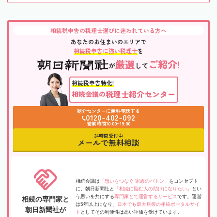
相続税申告の税理士選びに迷われている方へ
あなたのお住まいのエリアで
相続税申告に強い税理士
を
厳選
ご紹介!
が
して
相続税申告特化!
税理士紹介センター
相続会議の
紹介センターに無料電話する
0120-402-092
営業時間10:00~19:00
24時間受付中
メールで無料相談
相続会議は
「想いをつなぐ 家族のバトン」
をコンセプト
に、朝日新聞社と
「相続に悩む人の助けになりたい」
とい
う思いを共にする
専門家とで運営するサービス
です。運営
相続の専門家と
は5年以上になり、
日本でも最大規模の相続ポータルサイ
朝日新聞社が
ト
としてその利便性は高い評価を受けています。