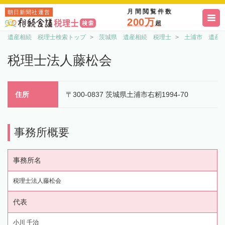
月間閲覧件数
朝日新聞社運営
200万
超
遺産相続 税理士検索トップ
茨城県 遺産相続 税理士
土浦市 遺産
税理士法人藤松会
住所
〒300-0837 茨城県土浦市右籾1994-70
事務所概要
事務所名
税理士法人藤松会
代表
小川 千治