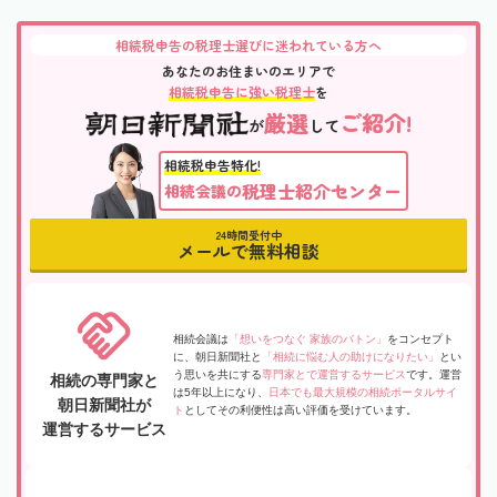
相続税申告の税理士選びに迷われている方へ
あなたのお住まいのエリアで
相続税申告に強い税理士
を
厳選
ご紹介!
が
して
相続税申告特化!
税理士紹介センター
相続会議の
24時間受付中
メールで無料相談
相続会議は
「想いをつなぐ 家族のバトン」
をコンセプト
に、朝日新聞社と
「相続に悩む人の助けになりたい」
とい
う思いを共にする
専門家とで運営するサービス
です。運営
相続の専門家と
は5年以上になり、
日本でも最大規模の相続ポータルサイ
朝日新聞社が
ト
としてその利便性は高い評価を受けています。
運営するサービス