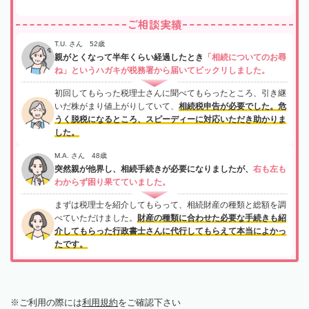
ご相談実績
T.U. さん 52歳
親がとくなって半年くらい経過したとき
「相続についてのお尋
ね」というハガキが税務署から届いてビックリしました。
初回してもらった税理士さんに聞べてもらったところ、引き継
いだ株がまり値上がりしていて、
相続税申告が必要でした。危
うく脱税になるところ、スピーディーに対応いただき助かりま
した。
M.A. さん 48歳
突然親が他界し、相続手続きが必要になりましたが、
右も左も
わからず困り果てていました。
まずは税理士を紹介してもらって、相続財産の種類と総額を調
べていただけました。
財産の種類に合わせた必要な手続きも紹
介してもらった行政書士さんに代行してもらえて本当によかっ
たです。
ご利用の際には
利用規約
をご確認下さい