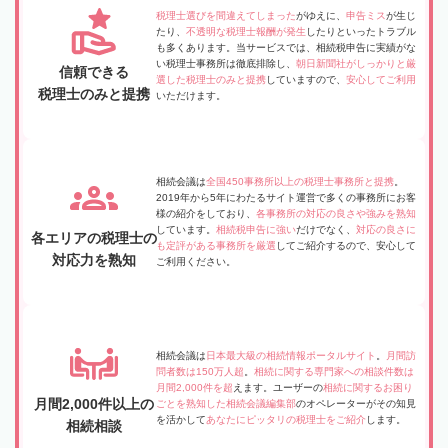
税理士選びを間違えてしまった
がゆえに、
申告ミス
が生じ
たり、
不透明な税理士報酬が発生
したりといったトラブル
も多くあります。当サービスでは、相続税申告に実績がな
い税理士事務所は徹底排除し、
朝日新聞社がしっかりと厳
信頼できる
選した税理士のみと提携
していますので、
安心してご利用
税理士のみと提携
いただけます。
相続会議は
全国450事務所以上の税理士事務所と提携
。
2019年から5年にわたるサイト運営で多くの事務所にお客
様の紹介をしており、
各事務所の対応の良さや強みを熟知
しています。
相続税申告に強い
だけでなく、
対応の良さに
各エリアの税理士の
も定評がある事務所を厳選
してご紹介するので、安心して
対応力を熟知
ご利用ください。
相続会議は
日本最大級の相続情報ポータルサイト
。
月間訪
問者数は150万人超
。
相続に関する専門家への相談件数は
月間2,000件を超
えます。ユーザーの
相続に関するお困り
月間2,000件以上の
ごとを熟知した相続会議編集部
のオペレーターがその知見
を活かして
あなたにピッタリの税理士をご紹介
します。
相続相談