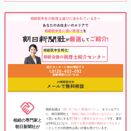
相続税申告の税理士選びに迷われている方へ
あなたのお住まいのエリアで
相続税申告に強い税理士
を
厳選
ご紹介!
が
して
相続税申告特化!
税理士紹介センター
相続会議の
紹介センターに無料電話する
0120-402-092
営業時間10:00~19:00
24時間受付中
メールで無料相談
相続会議は
「想いをつなぐ 家族のバトン」
をコンセプト
に、朝日新聞社と
「相続に悩む人の助けになりたい」
とい
う思いを共にする
専門家とで運営するサービス
です。運営
相続の専門家と
は5年以上になり、
日本でも最大規模の相続ポータルサイ
朝日新聞社が
ト
としてその利便性は高い評価を受けています。