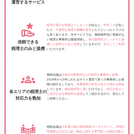
運営するサービス
税理士選びを間違えてしまった
がゆえに、
申告ミス
が生じ
たり、
不透明な税理士報酬が発生
したりといったトラブル
も多くあります。当サービスでは、相続税申告に実績がな
い税理士事務所は徹底排除し、
朝日新聞社がしっかりと厳
信頼できる
選した税理士のみと提携
していますので、
安心してご利用
税理士のみと提携
いただけます。
相続会議は
全国450事務所以上の税理士事務所と提携
。
2019年から5年にわたるサイト運営で多くの事務所にお客
様の紹介をしており、
各事務所の対応の良さや強みを熟知
しています。
相続税申告に強い
だけでなく、
対応の良さに
各エリアの税理士の
も定評がある事務所を厳選
してご紹介するので、安心して
対応力を熟知
ご利用ください。
相続会議は
日本最大級の相続情報ポータルサイト
。
月間訪
問者数は150万人超
。
相続に関する専門家への相談件数は