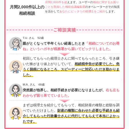
月間2,000件を超
えます。ユーザーの
相続に関するお困り
月間2,000件以上の
ごとを熟知した相続会議編集部
のオペレーターがその知見
を活かして
あなたにピッタリの税理士をご紹介
します。
相続相談
ご相談実績
T.U. さん 52歳
親がとくなって半年くらい経過したとき
「相続についてのお尋
ね」というハガキが税務署から届いてビックリしました。
初回してもらった税理士さんに聞べてもらったところ、引き継
いだ株がまり値上がりしていて、
相続税申告が必要でした。危
うく脱税になるところ、スピーディーに対応いただき助かりま
した。
M.A. さん 48歳
突然親が他界し、相続手続きが必要になりましたが、
右も左も
わからず困り果てていました。
まずは税理士を紹介してもらって、相続財産の種類と総額を調
べていただけました。
財産の種類に合わせた必要な手続きも紹
介してもらった行政書士さんに代行してもらえて本当によかっ
たです。