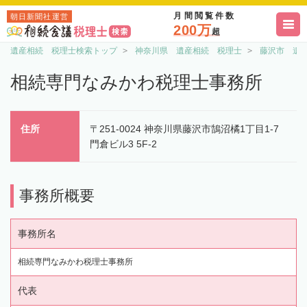
月間閲覧件数
朝日新聞社運営
200万
超
遺産相続 税理士検索トップ
神奈川県 遺産相続 税理士
藤沢市 遺
相続専門なみかわ税理士事務所
住所
〒251-0024 神奈川県藤沢市鵠沼橘1丁目1-7
門倉ビル3 5F-2
事務所概要
事務所名
相続専門なみかわ税理士事務所
代表