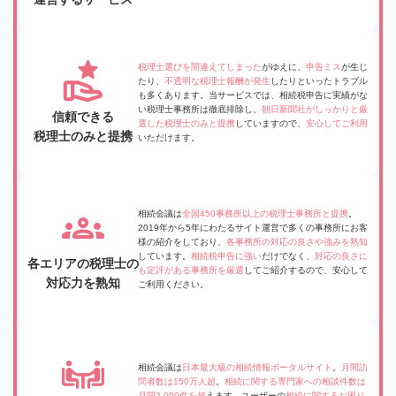
税理士選びを間違えてしまった
がゆえに、
申告ミス
が生じ
たり、
不透明な税理士報酬が発生
したりといったトラブル
も多くあります。当サービスでは、相続税申告に実績がな
い税理士事務所は徹底排除し、
朝日新聞社がしっかりと厳
信頼できる
選した税理士のみと提携
していますので、
安心してご利用
税理士のみと提携
いただけます。
相続会議は
全国450事務所以上の税理士事務所と提携
。
2019年から5年にわたるサイト運営で多くの事務所にお客
様の紹介をしており、
各事務所の対応の良さや強みを熟知
しています。
相続税申告に強い
だけでなく、
対応の良さに
各エリアの税理士の
も定評がある事務所を厳選
してご紹介するので、安心して
対応力を熟知
ご利用ください。
相続会議は
日本最大級の相続情報ポータルサイト
。
月間訪
問者数は150万人超
。
相続に関する専門家への相談件数は
月間2,000件を超
えます。ユーザーの
相続に関するお困り