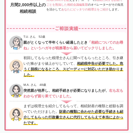
月間2,000件以上の
ごとを熟知した相続会議編集部
のオペレーターがその知見
を活かして
あなたにピッタリの税理士をご紹介
します。
相続相談
ご相談実績
T.U. さん 52歳
親がとくなって半年くらい経過したとき
「相続についてのお尋
ね」というハガキが税務署から届いてビックリしました。
初回してもらった税理士さんに聞べてもらったところ、引き継
いだ株がまり値上がりしていて、
相続税申告が必要でした。危
うく脱税になるところ、スピーディーに対応いただき助かりま
した。
M.A. さん 48歳
突然親が他界し、相続手続きが必要になりましたが、
右も左も
わからず困り果てていました。
まずは税理士を紹介してもらって、相続財産の種類と総額を調
べていただけました。
財産の種類に合わせた必要な手続きも紹
介してもらった行政書士さんに代行してもらえて本当によかっ
たです。