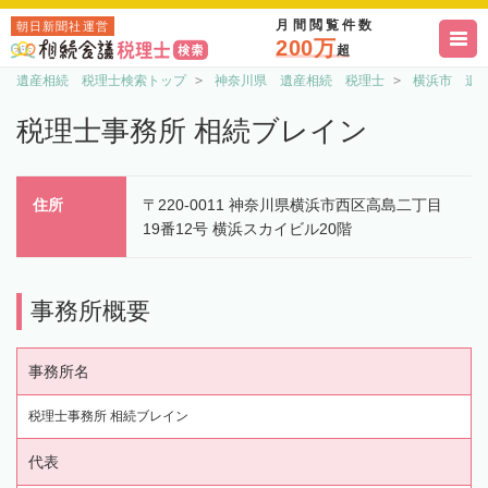
月間閲覧件数
朝日新聞社運営
200万
超
遺産相続 税理士検索トップ
神奈川県 遺産相続 税理士
横浜市 遺
税理士事務所 相続ブレイン
住所
〒220-0011 神奈川県横浜市西区高島二丁目
19番12号 横浜スカイビル20階
事務所概要
事務所名
税理士事務所 相続ブレイン
代表