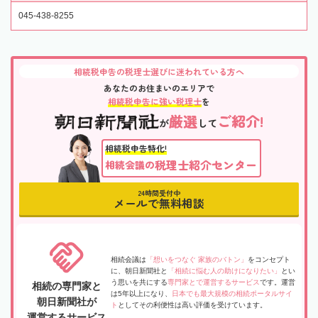
045-438-8255
相続税申告の税理士選びに迷われている方へ
あなたのお住まいのエリアで
相続税申告に強い税理士
を
厳選
ご紹介!
が
して
相続税申告特化!
税理士紹介センター
相続会議の
24時間受付中
メールで無料相談
相続会議は
「想いをつなぐ 家族のバトン」
をコンセプト
に、朝日新聞社と
「相続に悩む人の助けになりたい」
とい
う思いを共にする
専門家とで運営するサービス
です。運営
相続の専門家と
は5年以上になり、
日本でも最大規模の相続ポータルサイ
朝日新聞社が
ト
としてその利便性は高い評価を受けています。
運営するサービス