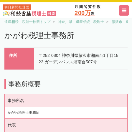
月間閲覧件数
朝日新聞社運営
200万
超
遺産相続 税理士検索トップ
神奈川県 遺産相続 税理士
藤沢市 遺
かがわ税理士事務所
住所
〒252-0804 神奈川県藤沢市湘南台1丁目15-
22 ガーデンパレス湘南台507号
事務所概要
事務所名
かがわ税理士事務所
代表