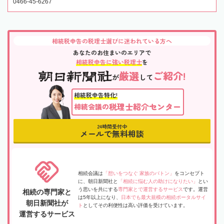
0466-45-6267
相続税申告の税理士選びに迷われている方へ
あなたのお住まいのエリアで
相続税申告に強い税理士
を
厳選
ご紹介!
が
して
相続税申告特化!
税理士紹介センター
相続会議の
24時間受付中
メールで無料相談
相続会議は
「想いをつなぐ 家族のバトン」
をコンセプト
に、朝日新聞社と
「相続に悩む人の助けになりたい」
とい
う思いを共にする
専門家とで運営するサービス
です。運営
相続の専門家と
は5年以上になり、
日本でも最大規模の相続ポータルサイ
朝日新聞社が
ト
としてその利便性は高い評価を受けています。
運営するサービス