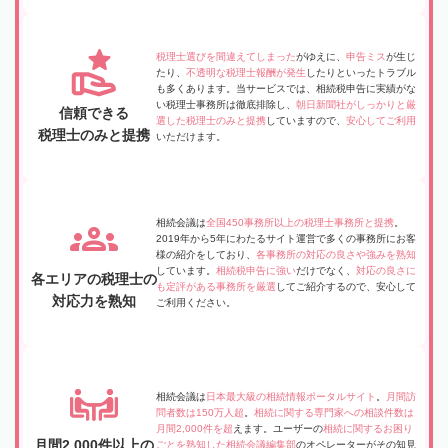
税理士選びを間違えてしまった
がゆえに、
申告ミス
が生じ
たり、
不透明な税理士報酬が発生
したりといったトラブル
も多くあります。当サービスでは、相続税申告に実績がな
い税理士事務所は徹底排除し、
朝日新聞社がしっかりと厳
信頼できる
選した税理士のみと提携
していますので、
安心してご利用
税理士のみと提携
いただけます。
相続会議は
全国450事務所以上の税理士事務所と提携
。
2019年から5年にわたるサイト運営で多くの事務所にお客
様の紹介をしており、
各事務所の対応の良さや強みを熟知
しています。
相続税申告に強い
だけでなく、
対応の良さに
各エリアの税理士の
も定評がある事務所を厳選
してご紹介するので、安心して
対応力を熟知
ご利用ください。
相続会議は
日本最大級の相続情報ポータルサイト
。
月間訪
問者数は150万人超
。
相続に関する専門家への相談件数は
月間2,000件を超
えます。ユーザーの
相続に関するお困り
月間2,000件以上の
ごとを熟知した相続会議編集部
のオペレーターがその知見