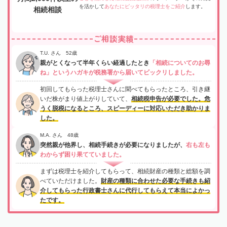
を活かして
あなたにピッタリの税理士をご紹介
します。
相続相談
ご相談実績
T.U. さん 52歳
親がとくなって半年くらい経過したとき
「相続についてのお尋
ね」というハガキが税務署から届いてビックリしました。
初回してもらった税理士さんに聞べてもらったところ、引き継
いだ株がまり値上がりしていて、
相続税申告が必要でした。危
うく脱税になるところ、スピーディーに対応いただき助かりま
した。
M.A. さん 48歳
突然親が他界し、相続手続きが必要になりましたが、
右も左も
わからず困り果てていました。
まずは税理士を紹介してもらって、相続財産の種類と総額を調
べていただけました。
財産の種類に合わせた必要な手続きも紹
介してもらった行政書士さんに代行してもらえて本当によかっ
たです。