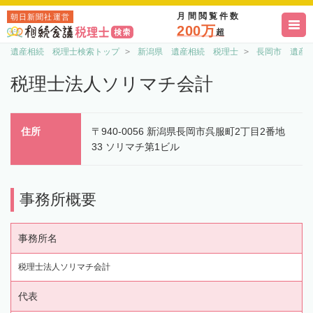
月間閲覧件数
朝日新聞社運営
200万
超
遺産相続 税理士検索トップ
新潟県 遺産相続 税理士
長岡市 遺産
税理士法人ソリマチ会計
住所
〒940-0056 新潟県長岡市呉服町2丁目2番地
33 ソリマチ第1ビル
事務所概要
事務所名
税理士法人ソリマチ会計
代表