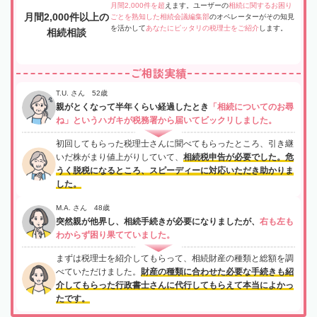
月間2,000件を超
えます。ユーザーの
相続に関するお困り
月間2,000件以上の
ごとを熟知した相続会議編集部
のオペレーターがその知見
を活かして
あなたにピッタリの税理士をご紹介
します。
相続相談
ご相談実績
T.U. さん 52歳
親がとくなって半年くらい経過したとき
「相続についてのお尋
ね」というハガキが税務署から届いてビックリしました。
初回してもらった税理士さんに聞べてもらったところ、引き継
いだ株がまり値上がりしていて、
相続税申告が必要でした。危
うく脱税になるところ、スピーディーに対応いただき助かりま
した。
M.A. さん 48歳
突然親が他界し、相続手続きが必要になりましたが、
右も左も
わからず困り果てていました。
まずは税理士を紹介してもらって、相続財産の種類と総額を調
べていただけました。
財産の種類に合わせた必要な手続きも紹
介してもらった行政書士さんに代行してもらえて本当によかっ
たです。