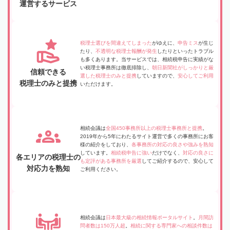
運営するサービス
税理士選びを間違えてしまった
がゆえに、
申告ミス
が生じ
たり、
不透明な税理士報酬が発生
したりといったトラブル
も多くあります。当サービスでは、相続税申告に実績がな
い税理士事務所は徹底排除し、
朝日新聞社がしっかりと厳
信頼できる
選した税理士のみと提携
していますので、
安心してご利用
税理士のみと提携
いただけます。
相続会議は
全国450事務所以上の税理士事務所と提携
。
2019年から5年にわたるサイト運営で多くの事務所にお客
様の紹介をしており、
各事務所の対応の良さや強みを熟知
しています。
相続税申告に強い
だけでなく、
対応の良さに
各エリアの税理士の
も定評がある事務所を厳選
してご紹介するので、安心して
対応力を熟知
ご利用ください。
相続会議は
日本最大級の相続情報ポータルサイト
。
月間訪
問者数は150万人超
。
相続に関する専門家への相談件数は