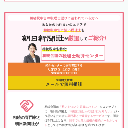
相続税申告の税理士選びに迷われている方へ
あなたのお住まいのエリアで
相続税申告に強い税理士
を
厳選
ご紹介!
が
して
相続税申告特化!
税理士紹介センター
相続会議の
紹介センターに無料電話する
0120-402-092
営業時間10:00~19:00
24時間受付中
メールで無料相談
相続会議は
「想いをつなぐ 家族のバトン」
をコンセプト
に、朝日新聞社と
「相続に悩む人の助けになりたい」
とい
う思いを共にする
専門家とで運営するサービス
です。運営
相続の専門家と
は5年以上になり、
日本でも最大規模の相続ポータルサイ
朝日新聞社が
ト
としてその利便性は高い評価を受けています。