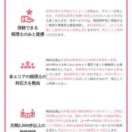
税理士選びを間違えてしまった
がゆえに、
申告ミス
が生じ
たり、
不透明な税理士報酬が発生
したりといったトラブル
も多くあります。当サービスでは、相続税申告に実績がな
い税理士事務所は徹底排除し、
朝日新聞社がしっかりと厳
信頼できる
選した税理士のみと提携
していますので、
安心してご利用
税理士のみと提携
いただけます。
相続会議は
全国450事務所以上の税理士事務所と提携
。
2019年から5年にわたるサイト運営で多くの事務所にお客
様の紹介をしており、
各事務所の対応の良さや強みを熟知
しています。
相続税申告に強い
だけでなく、
対応の良さに
各エリアの税理士の
も定評がある事務所を厳選
してご紹介するので、安心して
対応力を熟知
ご利用ください。
相続会議は
日本最大級の相続情報ポータルサイト
。
月間訪
問者数は150万人超
。
相続に関する専門家への相談件数は
月間2,000件を超
えます。ユーザーの
相続に関するお困り
月間2,000件以上の
ごとを熟知した相続会議編集部
のオペレーターがその知見
を活かして
あなたにピッタリの税理士をご紹介
します。
相続相談