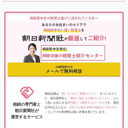
相続税申告の税理士選びに迷われている方へ
あなたのお住まいのエリアで
相続税申告に強い税理士
を
厳選
ご紹介!
が
して
相続税申告特化!
税理士紹介センター
相続会議の
24時間受付中
メールで無料相談
相続会議は
「想いをつなぐ 家族のバトン」
をコンセプト
に、朝日新聞社と
「相続に悩む人の助けになりたい」
とい
う思いを共にする
専門家とで運営するサービス
です。運営
相続の専門家と
は5年以上になり、
日本でも最大規模の相続ポータルサイ
朝日新聞社が
ト
としてその利便性は高い評価を受けています。
運営するサービス