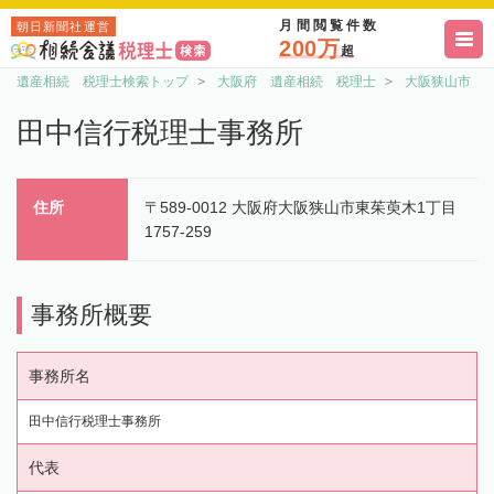
月間閲覧件数
朝日新聞社運営
200万
超
遺産相続 税理士検索トップ
大阪府 遺産相続 税理士
大阪狭山市 
田中信行税理士事務所
住所
〒589-0012 大阪府大阪狭山市東茱萸木1丁目
1757-259
事務所概要
事務所名
田中信行税理士事務所
代表