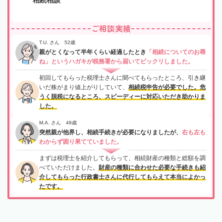
ご相談実績
T.U. さん 52歳
親がとくなって半年くらい経過したとき
「相続についてのお尋
ね」というハガキが税務署から届いてビックリしました。
初回してもらった税理士さんに聞べてもらったところ、引き継
いだ株がまり値上がりしていて、
相続税申告が必要でした。危
うく脱税になるところ、スピーディーに対応いただき助かりま
した。
M.A. さん 48歳
突然親が他界し、相続手続きが必要になりましたが、
右も左も
わからず困り果てていました。
まずは税理士を紹介してもらって、相続財産の種類と総額を調
べていただけました。
財産の種類に合わせた必要な手続きも紹
介してもらった行政書士さんに代行してもらえて本当によかっ
たです。