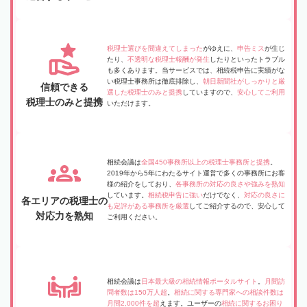
税理士選びを間違えてしまった
がゆえに、
申告ミス
が生じ
たり、
不透明な税理士報酬が発生
したりといったトラブル
も多くあります。当サービスでは、相続税申告に実績がな
い税理士事務所は徹底排除し、
朝日新聞社がしっかりと厳
信頼できる
選した税理士のみと提携
していますので、
安心してご利用
税理士のみと提携
いただけます。
相続会議は
全国450事務所以上の税理士事務所と提携
。
2019年から5年にわたるサイト運営で多くの事務所にお客
様の紹介をしており、
各事務所の対応の良さや強みを熟知
しています。
相続税申告に強い
だけでなく、
対応の良さに
各エリアの税理士の
も定評がある事務所を厳選
してご紹介するので、安心して
対応力を熟知
ご利用ください。
相続会議は
日本最大級の相続情報ポータルサイト
。
月間訪
問者数は150万人超
。
相続に関する専門家への相談件数は
月間2,000件を超
えます。ユーザーの
相続に関するお困り