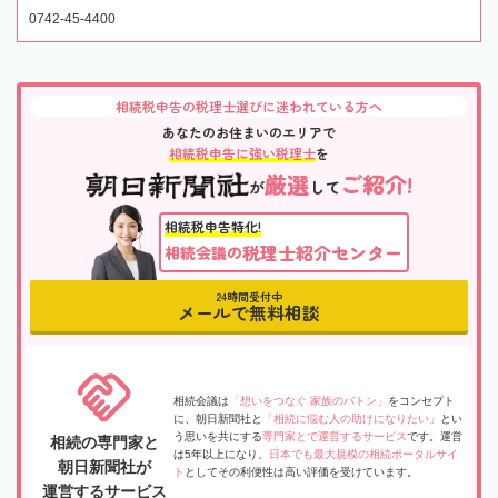
0742-45-4400
相続税申告の税理士選びに迷われている方へ
あなたのお住まいのエリアで
相続税申告に強い税理士
を
厳選
ご紹介!
が
して
相続税申告特化!
税理士紹介センター
相続会議の
24時間受付中
メールで無料相談
相続会議は
「想いをつなぐ 家族のバトン」
をコンセプト
に、朝日新聞社と
「相続に悩む人の助けになりたい」
とい
う思いを共にする
専門家とで運営するサービス
です。運営
相続の専門家と
は5年以上になり、
日本でも最大規模の相続ポータルサイ
朝日新聞社が
ト
としてその利便性は高い評価を受けています。
運営するサービス