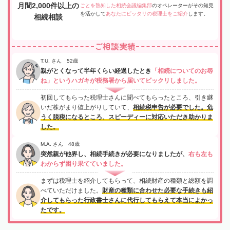
月間2,000件以上の
ごとを熟知した相続会議編集部
のオペレーターがその知見
を活かして
あなたにピッタリの税理士をご紹介
します。
相続相談
ご相談実績
T.U. さん 52歳
親がとくなって半年くらい経過したとき
「相続についてのお尋
ね」というハガキが税務署から届いてビックリしました。
初回してもらった税理士さんに聞べてもらったところ、引き継
いだ株がまり値上がりしていて、
相続税申告が必要でした。危
うく脱税になるところ、スピーディーに対応いただき助かりま
した。
M.A. さん 48歳
突然親が他界し、相続手続きが必要になりましたが、
右も左も
わからず困り果てていました。
まずは税理士を紹介してもらって、相続財産の種類と総額を調
べていただけました。
財産の種類に合わせた必要な手続きも紹
介してもらった行政書士さんに代行してもらえて本当によかっ
たです。