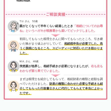
ご相談実績
T.U. さん 52歳
親がとくなって半年くらい経過したとき
「相続についてのお尋
ね」というハガキが税務署から届いてビックリしました。
初回してもらった税理士さんに聞べてもらったところ、引き継
いだ株がまり値上がりしていて、
相続税申告が必要でした。危
うく脱税になるところ、スピーディーに対応いただき助かりま
した。
M.A. さん 48歳
突然親が他界し、相続手続きが必要になりましたが、
右も左も
わからず困り果てていました。
まずは税理士を紹介してもらって、相続財産の種類と総額を調
べていただけました。
財産の種類に合わせた必要な手続きも紹
介してもらった行政書士さんに代行してもらえて本当によかっ
たです。