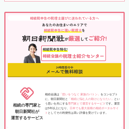
相続税申告の税理士選びに迷われている方へ
あなたのお住まいのエリアで
相続税申告に強い税理士
を
厳選
ご紹介!
が
して
相続税申告特化!
税理士紹介センター
相続会議の
24時間受付中
メールで無料相談
相続会議は
「想いをつなぐ 家族のバトン」
をコンセプト
に、朝日新聞社と
「相続に悩む人の助けになりたい」
とい
う思いを共にする
専門家とで運営するサービス
です。運営
相続の専門家と
は5年以上になり、
日本でも最大規模の相続ポータルサイ
朝日新聞社が
ト
としてその利便性は高い評価を受けています。
運営するサービス