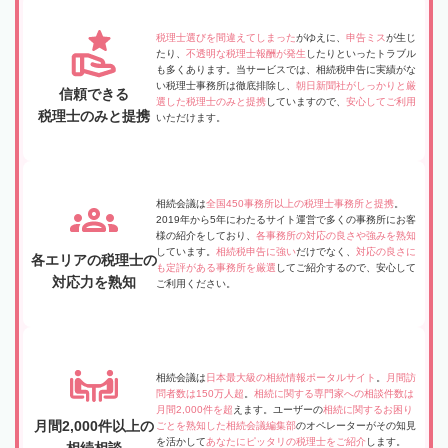
税理士選びを間違えてしまった
がゆえに、
申告ミス
が生じ
たり、
不透明な税理士報酬が発生
したりといったトラブル
も多くあります。当サービスでは、相続税申告に実績がな
い税理士事務所は徹底排除し、
朝日新聞社がしっかりと厳
信頼できる
選した税理士のみと提携
していますので、
安心してご利用
税理士のみと提携
いただけます。
相続会議は
全国450事務所以上の税理士事務所と提携
。
2019年から5年にわたるサイト運営で多くの事務所にお客
様の紹介をしており、
各事務所の対応の良さや強みを熟知
しています。
相続税申告に強い
だけでなく、
対応の良さに
各エリアの税理士の
も定評がある事務所を厳選
してご紹介するので、安心して
対応力を熟知
ご利用ください。
相続会議は
日本最大級の相続情報ポータルサイト
。
月間訪
問者数は150万人超
。
相続に関する専門家への相談件数は
月間2,000件を超
えます。ユーザーの
相続に関するお困り
月間2,000件以上の
ごとを熟知した相続会議編集部
のオペレーターがその知見
を活かして
あなたにピッタリの税理士をご紹介
します。
相続相談