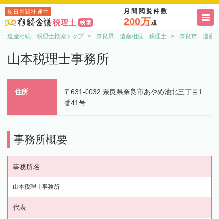
月間閲覧件数
朝日新聞社運営
200万
超
遺産相続 税理士検索トップ
奈良県 遺産相続 税理士
奈良市 遺産
山本税理士事務所
住所
〒631-0032 奈良県奈良市あやめ池北三丁目1
番41号
事務所概要
事務所名
山本税理士事務所
代表