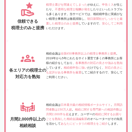
税理士選びを間違えてしまった
がゆえに、
申告ミス
が生じ
たり、
不透明な税理士報酬が発生
したりといったトラブル
も多くあります。当サービスでは、相続税申告に実績がな
い税理士事務所は徹底排除し、
朝日新聞社がしっかりと厳
信頼できる
選した税理士のみと提携
していますので、
安心してご利用
税理士のみと提携
いただけます。
相続会議は
全国450事務所以上の税理士事務所と提携
。
2019年から5年にわたるサイト運営で多くの事務所にお客
様の紹介をしており、
各事務所の対応の良さや強みを熟知
しています。
相続税申告に強い
だけでなく、
対応の良さに
各エリアの税理士の
も定評がある事務所を厳選
してご紹介するので、安心して
対応力を熟知
ご利用ください。
相続会議は
日本最大級の相続情報ポータルサイト
。
月間訪
問者数は150万人超
。
相続に関する専門家への相談件数は
月間2,000件を超
えます。ユーザーの
相続に関するお困り
月間2,000件以上の
ごとを熟知した相続会議編集部
のオペレーターがその知見
を活かして
あなたにピッタリの税理士をご紹介
します。
相続相談