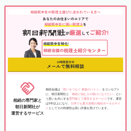
相続税申告の税理士選びに迷われている方へ
あなたのお住まいのエリアで
相続税申告に強い税理士
を
厳選
ご紹介!
が
して
相続税申告特化!
税理士紹介センター
相続会議の
24時間受付中
メールで無料相談
相続会議は
「想いをつなぐ 家族のバトン」
をコンセプト
に、朝日新聞社と
「相続に悩む人の助けになりたい」
とい
う思いを共にする
専門家とで運営するサービス
です。運営
相続の専門家と
は5年以上になり、
日本でも最大規模の相続ポータルサイ
朝日新聞社が
ト
としてその利便性は高い評価を受けています。
運営するサービス