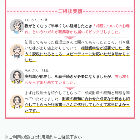
ご相談実績
T.U. さん 52歳
親がとくなって半年くらい経過したとき
「相続についてのお尋
ね」というハガキが税務署から届いてビックリしました。
初回してもらった税理士さんに聞べてもらったところ、引き継
いだ株がまり値上がりしていて、
相続税申告が必要でした。危
うく脱税になるところ、スピーディーに対応いただき助かりま
した。
M.A. さん 48歳
突然親が他界し、相続手続きが必要になりましたが、
右も左も
わからず困り果てていました。
まずは税理士を紹介してもらって、相続財産の種類と総額を調
べていただけました。
財産の種類に合わせた必要な手続きも紹
介してもらった行政書士さんに代行してもらえて本当によかっ
たです。
ご利用の際には
利用規約
をご確認下さい