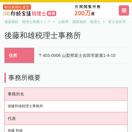
月間閲覧件数
朝日新聞社運営
200万
超
遺産相続 税理士検索トップ
山梨県 遺産相続 税理士
富士吉田市 
後藤和雄税理士事務所
住所
〒403-0006 山梨県富士吉田市新屋1-4-10
事務所概要
事務所名
後藤和雄税理士事務所
代表
後藤 和雄